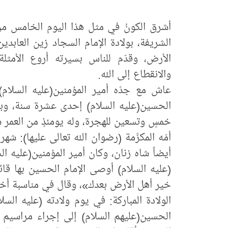
الشريفة، بولادة الإمام السجاد زين العابدي
الأرض، وقدّم للناس بسيرته أروع الأمثل
والانقطاع إلى الله.
عاش مع جدّه أمير المؤمنين(عليه السلام
الحسين(عليه السلام) إحدى عشرة سنة، وبعد 
خمسٍ وتسعين للهجرة، وله يومئذٍ من العمر 
أمّه المكرَّمة (رضوان الله تعالى عليها): 
أيضاً شاه زنان، وكان أمير المؤمنين(عليه الس
(عليه السلام) أوصى الإمام الحسين بها قائل
خير أهل الأرض بعدك»، وقال في مناسبة أخرى:
الولادة المباركة: في يوم ولادته (عليه السل
الحسين(عليهم السلام) إلى إجراء مراسيم الو