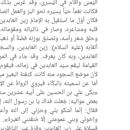
اليُمنى وأقام في اليُسرى، وقد غرس بذلك
فكانت نغماً حيّاً يسيّره نحو البرّ والعمل الصا
فكان أوّل ما استُقبِلَ به الإمامُ زين العاب
قلبه ومشاعره، وصار في ذاتيّاته ومقوّماته،
وحلق شعر رأسه، وتصدّق بوزنه فضّةً أو ذهباً ع
ألقابه (عليه السلام): زين العابدين، والسجّ
العابدين، وبه كان يعرف. وقد جاء في المرو
القيامة ليقم سيّد العابدين في زمانه، فيقوم
لأنّ موضع السجود منه كانت كثفنة البعير م
أمّا عن تسميته بالبكّاء فيروي الرواةُ عن ا
«بكى علي بن الحسين على أبيه عشرين سنة، 
بعض مواليه: جُعلت فداك يا بن رسول الله، إ
فقال: إنّما أشكو بثّي وحزني إلى الله وأع
وإخوتي وبني عمومتي إلّا خنقتني العبرة».
فسلامٌ على زين العابدين وقرّة عين الناظرين 