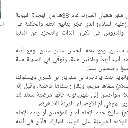
أشرق الكونُ في مثل هذا اليوم الخامس من شهر شعبان المبارك عام 38هـ من الهجرة النبوية
ن(عليه السلام) الذي فجّر ينابيع العلم والحكمة في
الن
ة والدروس في نكران الذات والتجرّد عن الدنيا
) سنتين، ومع عمّه الحسن عشر سنين، ومع أبيه
أبيه أربعاً وثلاثين سنة، وتوفّي في المدينة سنة
سبعٌ وخمسون سنة.
شهربانويه بنت يزدجرد بن شهريار بن كسرى ويسمّونها
لام) سمّاها مريم، ويُقال: سمّاها فاطمة، وقيل إنّه
ا: «وأحسنْ إلى شهربانويه فإنّها مرضيّةٌ ستلد لك
 «وهي أمّ الأوصياء، الذريّة الطاهرة».
ام) سارع جدّه الإمام أمير المؤمنين أو ولده الإمام
لادة الشرعيّة على الوليد المبارك، فأذّن في أذنه