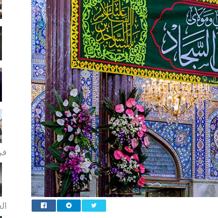
في
الع