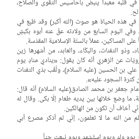
 في قلبه معبداً ينبض بأحاسيس التقوى والصلاح،
لح.
دين في هذه الحياة هو صوت (الله أكبر) وقد طُبِع في
 وفي اليوم السابع من ولادته عقّ عنه أبوه بكبشٍ
لى المساكين، عملاً بالسنّة الإسلاميّة المقدّسة.
اد، وذو الثفنات، والبكّاء، والعابد، من أشهرها زين
يّات عن الزهري أنّه كان يقول: «ينادي منادٍ يوم
 علي بن الحسين (عليه السلام)، ولُقّب بذي الثفنات
ن كثرة السجود عليه».
لإمام جعفر بن محمد الصادق(عليه السلام) أنّه قال:
ما وضع خلالها بين يديه طعام إلّا بكى. وقال له
نّي أخاف أن تكون من الهالكين.
لم من الله ما لا تعلمون، إنّي لم أذكر مصرع أبي
يوم ولد ويوم استُشهِد ويوم يُبعث حيّاً.