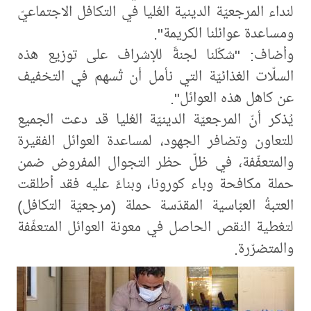
لنداء المرجعيّة الدينية العُليا في التكافل الاجتماعيّ
ومساعدة عوائلنا الكريمة".
وأضاف: "شكّلنا لجنةً للإشراف على توزيع هذه
السلّات الغذائيّة التي نأمل أن تُسهم في التخفيف
عن كاهل هذه العوائل".
يُذكر أنّ المرجعيّة الدينيّة العُليا قد دعت الجميع
للتعاون وتضافر الجهود، لمساعدة العوائل الفقيرة
والمتعفّفة، في ظلّ حظر التجوال المفروض ضمن
حملة مكافحة وباء كورونا، وبناءً عليه فقد أطلقت
العتبةُ العبّاسية المقدّسة حملة (مرجعيّة التكافل)
لتغطية النقص الحاصل في معونة العوائل المتعفّفة
والمتضرّرة.