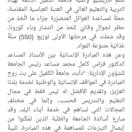
التربية والتعليم العالي في العتبة العبّاسية المقدّسة،
حملةً لمساعدة العوائل المتضرّرة جرّاء ما اتُّخذ من
حظر تجوالٍ وقائيّ للحدّ من انتشار وباء كورونا،
وقد شملت في مرحلتها الأولى توزيع (550) سلّةً
غذائيّة متنوّعة المواد.
وعن هذه المبادرة الإنسانيّة بيّن الأستاذ المساعد
الدكتور فراس كامل محمد مساعد رئيس الجامعة
للشؤون الإداريّة: "دأبت جامعةُ الكفيل على بثّ روح
المبادرة في المواقف الإنسانيّة والوطنيّة لخدمة بلدنا
العزيز، وتقديم الأفضل له ليس فقط في مجال
التعليم والتدريس فحسب، وإنّما في مختلف
المجالات التي تساهم في خدمة أبناء البلد، وقد
سارع أساتذة الجامعة والطلبة الذين تمكّنوا من
إيصال التبرّعات للمساهمة في هذه المبادرة، تلبيةً