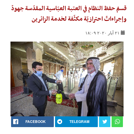
قسمُ حفظ النظام في العتبة العبّاسية المقدّسة جهودٌ
وإجراءاتٌ احترازيّة مكثّفة لخدمة الزائرين
٢١ أيار ٢٠٢٠ ١٨:٠٩
FACEBOOK
TELEGRAM