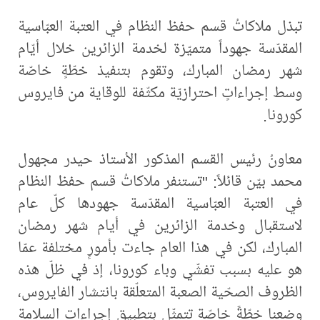
تبذل ملاكاتُ قسم حفظ النظام في العتبة العبّاسية
المقدّسة جهوداً متميّزة لخدمة الزائرين خلال أيّام
شهر رمضان المبارك، وتقوم بتنفيذ خطّةٍ خاصّة
وسط إجراءاتٍ احترازيّة مكثّفة للوقاية من فايروس
كورونا.
معاونُ رئيس القسم المذكور الأستاذ حيدر مجهول
محمد بيّن قائلاً: "تستنفر ملاكاتُ قسم حفظ النظام
في العتبة العبّاسية المقدّسة جهودها كلّ عام
لاستقبال وخدمة الزائرين في أيام شهر رمضان
المبارك، لكن في هذا العام جاءت بأمورٍ مختلفة عمّا
هو عليه بسبب تفشّي وباء كورونا، إذ في ظلّ هذه
الظروف الصحّية الصعبة المتعلّقة بانتشار الفايروس،
وضعنا خطّةً خاصّة تتمثّل بتطبيق إجراءات السلامة