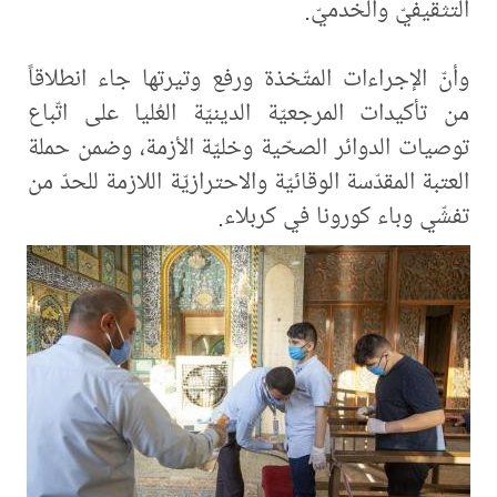
التثقيفيّ والخدميّ.
وأنّ الإجراءات المتّخذة ورفع وتيرتها جاء انطلاقاً
من تأكيدات المرجعيّة الدينيّة العُليا على اتّباع
توصيات الدوائر الصحّية وخليّة الأزمة، وضمن حملة
العتبة المقدّسة الوقائيّة والاحترازيّة اللازمة للحدّ من
تفشّي وباء كورونا في كربلاء.