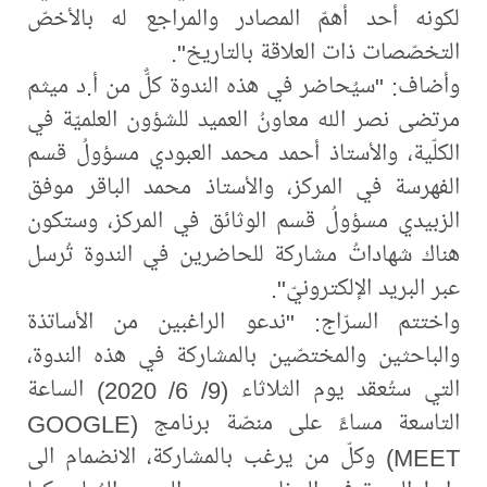
لكونه أحد أهمّ المصادر والمراجع له بالأخصّ
التخصّصات ذات العلاقة بالتاريخ".
وأضاف: "سيُحاضر في هذه الندوة كلٌّ من أ.د ميثم
مرتضى نصر الله معاونُ العميد للشؤون العلميّة في
الكلّية، والأستاذ أحمد محمد العبودي مسؤولُ قسم
الفهرسة في المركز، والأستاذ محمد الباقر موفق
الزبيدي مسؤولُ قسم الوثائق في المركز، وستكون
هناك شهاداتُ مشاركة للحاضرين في الندوة تُرسل
عبر البريد الإلكترونيّ".
واختتم السرّاج: "ندعو الراغبين من الأساتذة
والباحثين والمختصّين بالمشاركة في هذه الندوة،
التي ستُعقد يوم الثلاثاء (9/ 6/ 2020) الساعة
التاسعة مساءً على منصّة برنامج (GOOGLE
MEET) وكلّ من يرغب بالمشاركة، الانضمام الى