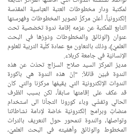
لمكتبة ودار مخطوطات العتبة العبّاسية المقدّسة
إلكترونيّاً، أعلن مركزُ تصوير المخطوطات وفهرستها
التابع للمكتبة عن عزمه إقامة ندوة تخصّصية تحت
عنوان (الوثائق والمخطوطات ودَورُها في البحث
العلميّ)، وذلك بالتعاون مع عمادة كلّية التربية للعلوم
الإنسانيّة في جامعة كربلاء.
مديرُ المركز السيد صلاح السرّاج تحدّث عن هذه
الندوة فبيّن قائلاً: "إنّ هذه الندوة هي باكورة
الندوات الإلكترونيّة التي يقيمُها مركزنا والتي كان
قد عكف على إقامتها سابقاً، لكن بسبب الظرف
الحالي وتفشّي وباء كورونا التجأنا الى استخدام
منصّاتٍ وبرامج إلكترونيّة خاصّة لإدامة نشاطاتنا
وتواصلها، والندوة تتمحور حول التعريف بالتراث
المخطوط والوثائق وأهمّيته في البحث العلميّ،