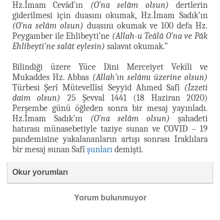
Hz.İmam Cevâd’ın
(O’na selâm olsun)
dertlerin
giderilmesi için duasını okumak, Hz.İmam Sadık’ın
(O’na selâm olsun)
duasını okumak ve 100 defa Hz.
Peygamber ile Ehlibeyti’ne
(Allah-u Teâlâ O’na ve Pâk
Ehlibeyti’ne salât eylesin)
salavat okumak.”
Bilindiği üzere Yüce Dini Merceiyet Vekîli ve
Mukaddes Hz. Abbas
(Allah’ın selâmı üzerine olsun)
Türbesi Şerî Mütevellîsi Seyyid Ahmed Safî
(İzzeti
daim olsun)
25 Şevval 1441 (18 Haziran 2020)
Perşembe günü öğleden sonra bir mesaj yayınladı.
Hz.İmam Sadık’ın
(O’na selâm olsun)
şahadeti
hatırası münasebetiyle taziye sunan ve COVID – 19
pandemisine yakalananların artışı sonrası Iraklılara
bir mesaj sunan Safî
şunları
demişti.
Okur yorumları
Yorum bulunmuyor