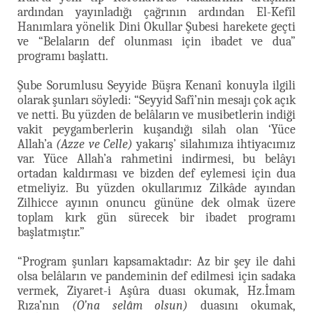
ardından yayınladığı çağrının ardından El-Kefîl
Hanımlara yönelik Dini Okullar Şubesi harekete geçti
ve “Belaların def olunması için ibadet ve dua”
programı başlattı.
Şube Sorumlusu Seyyide Büşra Kenanî konuyla ilgili
olarak şunları söyledi: “Seyyid Safî’nin mesajı çok açık
ve netti. Bu yüzden de belâların ve musibetlerin indiği
vakit peygamberlerin kuşandığı silah olan ‘Yüce
Allah’a
(Azze ve Celle)
yakarış’ silahımıza ihtiyacımız
var. Yüce Allah’a rahmetini indirmesi, bu belâyı
ortadan kaldırması ve bizden def eylemesi için dua
etmeliyiz. Bu yüzden okullarımız Zilkâde ayından
Zilhicce ayının onuncu gününe dek olmak üzere
toplam kırk gün sürecek bir ibadet programı
başlatmıştır.”
“Program şunları kapsamaktadır: Az bir şey ile dahi
olsa belâların ve pandeminin def edilmesi için sadaka
vermek, Ziyaret-i Aşûra duası okumak, Hz.İmam
Rıza’nın
(O’na selâm olsun)
duasını okumak,