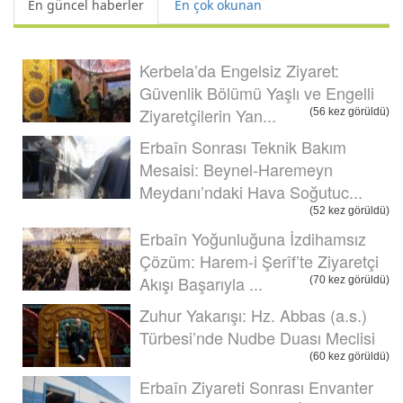
En güncel haberler
En çok okunan
Kerbela’da Engelsiz Ziyaret:
Güvenlik Bölümü Yaşlı ve Engelli
Ziyaretçilerin Yan...
(56 kez görüldü)
Erbaîn Sonrası Teknik Bakım
Mesaisi: Beynel-Haremeyn
Meydanı’ndaki Hava Soğutuc...
(52 kez görüldü)
Erbaîn Yoğunluğuna İzdihamsız
Çözüm: Harem-i Şerîf’te Ziyaretçi
Akışı Başarıyla ...
(70 kez görüldü)
Zuhur Yakarışı: Hz. Abbas (a.s.)
Türbesi’nde Nudbe Duası Meclisi
(60 kez görüldü)
Erbaîn Ziyareti Sonrası Envanter