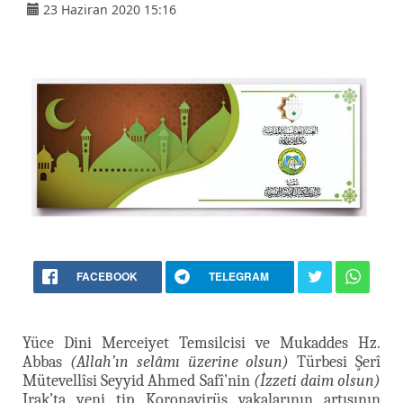
23 Haziran 2020 15:16
FACEBOOK
TELEGRAM
Yüce Dini Merceiyet Temsilcisi ve Mukaddes Hz.
Abbas
(Allah’ın selâmı üzerine olsun)
Türbesi Şerî
Mütevellîsi Seyyid Ahmed Safî’nin
(İzzeti daim olsun)
Irak’ta yeni tip Koronavirüs vakalarının artışının