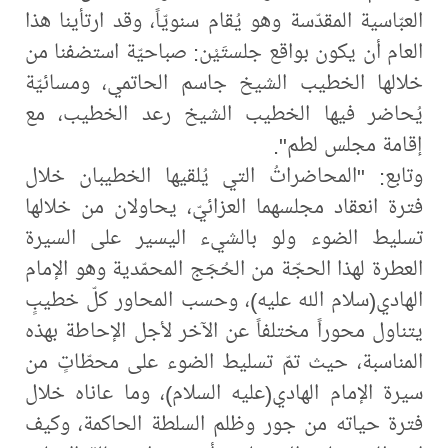
العبّاسية المقدّسة وهو يُقام سنويّاً، وقد ارتأينا هذا
العام أن يكون بواقع جلستَيْن: صباحيّة استضفنا من
خلالها الخطيب الشيخ جاسم الحاتمي، ومسائيّة
يُحاضر فيها الخطيب الشيخ رعد الخطيب، مع
إقامة مجلس لطم".
وتابع: "المحاضراتُ التي يُلقيها الخطيبان خلال
فترة انعقاد مجلسهما العزائيّ، يحاولان من خلالها
تسليط الضوء ولو بالشيء اليسير على السيرة
العطرة لهذا الحجّة من الحُجَج المحمّدية وهو الإمام
الهادي(سلام الله عليه)، وحسب المحاور كلّ خطيبٍ
يتناول محوراً مختلفاً عن الآخر لأجل الإحاطة بهذه
المناسبة، حيث تمّ تسليط الضوء على محطّاتٍ من
سيرة الإمام الهادي(عليه السلام)، وما عاناه خلال
فترة حياته من جور وظلم السلطة الحاكمة، وكيف