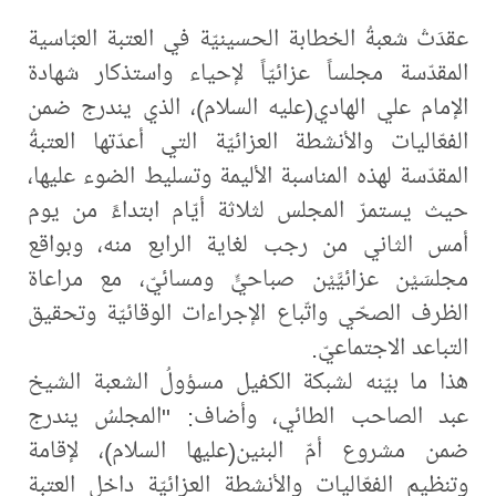
عقدَتْ شعبةُ الخطابة الحسينيّة في العتبة العبّاسية
المقدّسة مجلساً عزائيّاً لإحياء واستذكار شهادة
الإمام علي الهادي(عليه السلام)، الذي يندرج ضمن
الفعّاليات والأنشطة العزائيّة التي أعدّتها العتبةُ
المقدّسة لهذه المناسبة الأليمة وتسليط الضوء عليها،
حيث يستمرّ المجلس لثلاثة أيّام ابتداءً من يوم
أمس الثاني من رجب لغاية الرابع منه، وبواقع
مجلسَيْن عزائيَّيْن صباحيٍّ ومسائيّ، مع مراعاة
الظرف الصحّي واتّباع الإجراءات الوقائيّة وتحقيق
التباعد الاجتماعيّ.
هذا ما بيّنه لشبكة الكفيل مسؤولُ الشعبة الشيخ
عبد الصاحب الطائي، وأضاف: "المجلسُ يندرج
ضمن مشروع أمّ البنين(عليها السلام)، لإقامة
وتنظيم الفعّاليات والأنشطة العزائيّة داخل العتبة