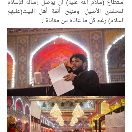
استطاع (سلام الله عليه) أن يوصل رسالة الإسلام
المحمّدي الأصيل، ومنهج أئمّة أهل البيت(عليهم
السلام) رغم كلّ ما عاناه من معاناة".