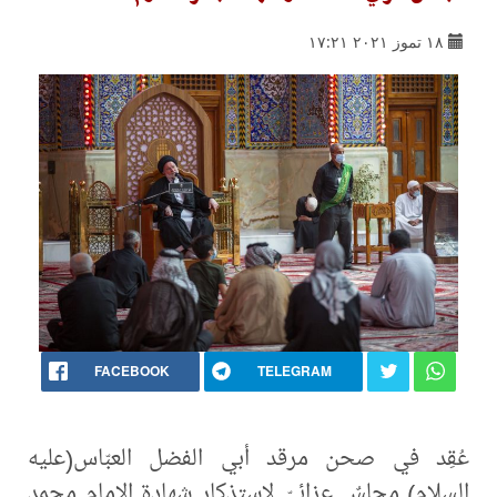
١٨ تموز ٢٠٢١ ١٧:٢١
FACEBOOK
TELEGRAM
عُقِد في صحن مرقد أبي الفضل العبّاس(عليه
السلام) مجلسٌ عزائيّ لاستذكار شهادة الإمام محمد