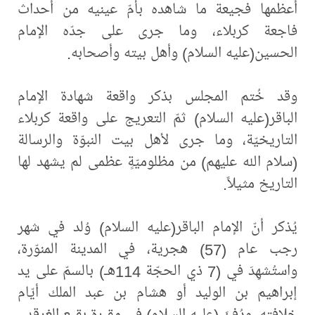
أعظمها فجيعة ما شاهده بأمّ عينيه من أحداث
فاجعة كربلاء، وما جرى على جدّه الإمام
الحسين(عليه السلام) وأهل بيته وأصحابه.
وقد خُتم المجلس بذكر واقعة شهادة الإمام
الباقر(عليه السلام) ثمّ التعريج على واقعة كربلاء
التاريخيّة، وما جرى لأهل بيت النبوّة والرسالة
(سلام الله عليهم) من مظلوميّةٍ عظمى لم يشهد لها
التاريخ مثيلاً.
يُذكر أنّ الإمام الباقر(عليه السلام) وُلد في شهر
رجب عام (57) هجرية، في المدينة المنوّرة،
واستُشهِدَ في (7 ذي الحجّة 114هـ) بالسمّ على يد
إبراهيم بن الوليد أو هشام بن عبد الملك أيّام
خلافته، ودُفِنَ (عليه السلام) في مقبرة بقيع الغرقد.