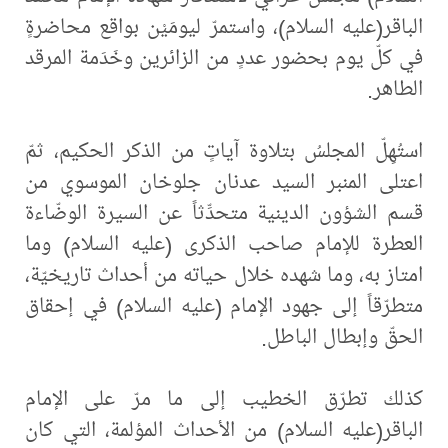
الباقر(عليه السلام)، واستمرّ ليومَيْن بواقع محاضرةٍ
في كلّ يوم بحضور عددٍ من الزائرين وخَدَمة المرقد
الطاهر.
استُهِلّ المجلسُ بتلاوة آياتٍ من الذكر الحكيم، ثمّ
اعتلى المنبر السيد عدنان جلوخان الموسوي من
قسم الشؤون الدينية متحدِّثاً عن السيرة الوضّاءة
العطرة للإمام صاحب الذكرى (عليه السلام) وما
امتاز به، وما شهده خلال حياته من أحداث تاريخيّة،
متطرّقاً إلى جهود الإمام (عليه السلام) في إحقاق
الحقّ وإبطال الباطل.
كذلك تطرّق الخطيب إلى ما مرّ على الإمام
الباقر(عليه السلام) من الأحداث المؤلمة، التي كان