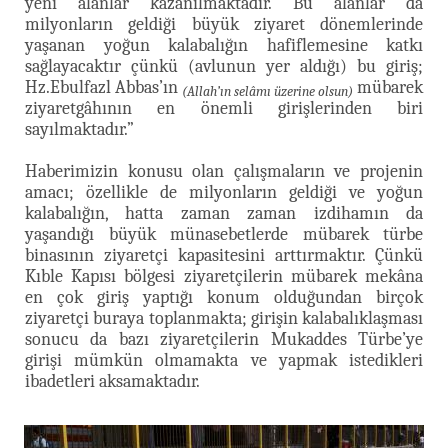
yeni alanlar kazanılmaktadır. Bu alanlar da
milyonların geldiği büyük ziyaret dönemlerinde
yaşanan yoğun kalabalığın hafiflemesine katkı
sağlayacaktır çünkü (avlunun yer aldığı) bu giriş;
Hz.Ebulfazl Abbas’ın
mübarek
(Allah’ın selâmı üzerine olsun)
ziyaretgâhının en önemli girişlerinden biri
sayılmaktadır.”
Haberimizin konusu olan çalışmaların ve projenin
amacı; özellikle de milyonların geldiği ve yoğun
kalabalığın, hatta zaman zaman izdihamın da
yaşandığı büyük münasebetlerde mübarek türbe
binasının ziyaretçi kapasitesini arttırmaktır. Çünkü
Kıble Kapısı bölgesi ziyaretçilerin mübarek mekâna
en çok giriş yaptığı konum olduğundan birçok
ziyaretçi buraya toplanmakta; girişin kalabalıklaşması
sonucu da bazı ziyaretçilerin Mukaddes Türbe’ye
girişi mümkün olmamakta ve yapmak istedikleri
ibadetleri aksamaktadır.