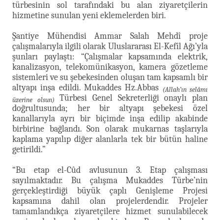
türbesinin sol tarafındaki bu alan ziyaretçilerin
hizmetine sunulan yeni eklemelerden biri.
Şantiye Mühendisi Ammar Salah Mehdî proje
çalışmalarıyla ilgili olarak Uluslararası El-Kefîl Ağı’yla
şunları paylaştı: “Çalışmalar kapsamında elektrik,
kanalizasyon, telekomünikasyon, kamera gözetleme
sistemleri ve su şebekesinden oluşan tam kapsamlı bir
altyapı inşa edildi. Mukaddes Hz.Abbas
(Allah’ın selâmı
Türbesi Genel Sekreterliği onaylı plan
üzerine olsun)
doğrultusunda; her bir altyapı şebekesi özel
kanallarıyla ayrı bir biçimde inşa edilip akabinde
birbirine bağlandı. Son olarak mukarnas taşlarıyla
kaplama yapılıp diğer alanlarla tek bir bütün haline
getirildi.”
“Bu etap el-Cûd avlusunun 3. Etap çalışması
sayılmaktadır. Bu çalışma Mukaddes Türbe’nin
gerçekleştirdiği büyük çaplı Genişleme Projesi
kapsamına dahil olan projelerdendir. Projeler
tamamlandıkça ziyaretçilere hizmet sunulabilecek