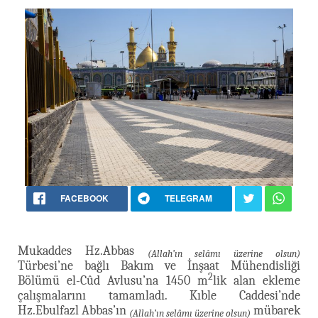
FACEBOOK
TELEGRAM
Mukaddes Hz.Abbas
(Allah’ın selâmı üzerine olsun)
Türbesi’ne bağlı Bakım ve İnşaat Mühendisliği
2
Bölümü el-Cûd Avlusu’na 1450 m
lik alan ekleme
çalışmalarını tamamladı. Kıble Caddesi’nde
Hz.Ebulfazl Abbas’ın
mübarek
(Allah’ın selâmı üzerine olsun)