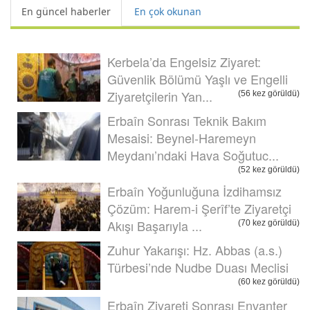
En güncel haberler
En çok okunan
Kerbela’da Engelsiz Ziyaret:
Güvenlik Bölümü Yaşlı ve Engelli
Ziyaretçilerin Yan...
(56 kez görüldü)
Erbaîn Sonrası Teknik Bakım
Mesaisi: Beynel-Haremeyn
Meydanı’ndaki Hava Soğutuc...
(52 kez görüldü)
Erbaîn Yoğunluğuna İzdihamsız
Çözüm: Harem-i Şerîf’te Ziyaretçi
Akışı Başarıyla ...
(70 kez görüldü)
Zuhur Yakarışı: Hz. Abbas (a.s.)
Türbesi’nde Nudbe Duası Meclisi
(60 kez görüldü)
Erbaîn Ziyareti Sonrası Envanter