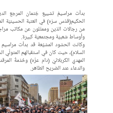
بدأت مراسيمُ تشييع جُثمان المرجع الدين
الحكيم(قدّس سرّه) في العتبة الحسينيّة ال
من رجالات الدّين وممثّلون عن مكاتب مراجع
وأوساط شعبيّة ومجتمعيّة كبيرة.
وكانت الحشود المشيِّعة قد بدأت مراسيم ت
السلام)، حيث كان في استقبالهم المتولّي ال
المهدي الكربلائيّ (دام عزّه) وخَدَمةُ الم
والدعاء عند الضريح الطاهر.