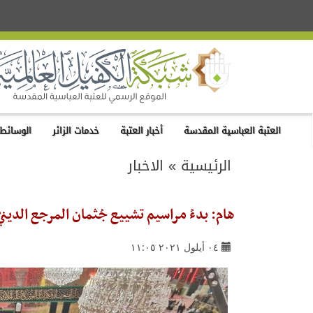
العتبة العباسية المقدسة
أخبار العتبة
خدمات الزائر
الوسائط 
الرئيسية
»
الاخبار
هام: بدءُ مراسيم تشييع جُثمان المرجع الدينيّ 
٠٤ أيلول ٢٠٢١ ١١:٠٥