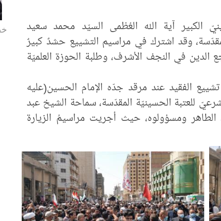
يّ الكبير آية الله العُظمى السيّد محمد سعيد
خط
مقدّسة، وقد اشترك في مراسيم التشييع حشدٌ كبيرٌ
 الدين في النجف الأشرف، وطلبة الحوزة العلميّة
شييع الفقيد عند مرقد جدّه الإمام الحسين(عليه
شرعيّ للعتبة الحسينيّة المقدّسة، سماحة الشيخ عبد
رقد الطاهر ومسؤولوه، حيث أجريت مراسيمُ الزيارة