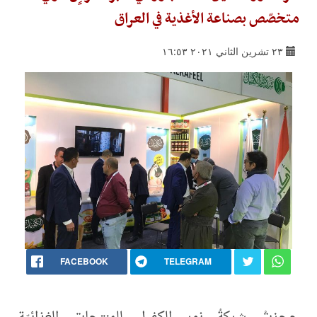
متخصّص بصناعة الأغذية في العراق
٢٣ تشرين الثاني ٢٠٢١ ١٦:٥٣
FACEBOOK
TELEGRAM
حجزتْ شركةُ نور الكفيل للمنتجات الغذائيّة