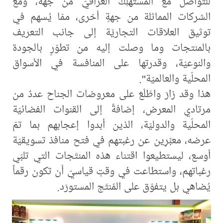
للتواصل مع المستهلِك العراقيّ من جهة، ومع
الشركات المماثلة من جهةٍ أخرى، ممّا يُسهم في
توثيق العلاقات التجاريّة إلى جانب التعريف
بالمنتجات وما وصلت إليه من تطوّرٍ بالجودة
والنوعيّة، وقدرتها على المنافسة في الأسواق
المحلّية والعالميّة".
هذا وقد زارَ واطّلَعَ على معروضات الجناح عددٌ من
مرتادي المعرض، إضافةً إلى القنوات الفضائيّة
المحلّية والدوليّة، الذين أبدوا إعجابهم بما تمّ
عرضه، معبِّرِين عن رغبتهم في فتح منافذ تسويقيّة
أوسع، ليستطيعوا اقتناء هذه المنتَجات التي تلبّي
رغباتهم، واستطاعت في وقتٍ قياسيّ أن تكون رقماً
يُضاهي بل يتفوّق على المُنتَج المستورَد.