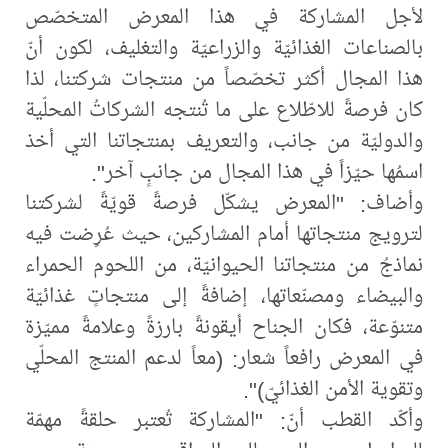
لأجل المشاركة في هذا المعرض المتخصّص
بالصناعات الغذائيّة والزراعيّة والتغليف، لكون أنّ
هذا المجال أكثر تخصّصاً من منتجات شركتنا، لذا
كان فرصةً للاطّلاع على ما تُنتجه الشركاتُ المحلّية
والدوليّة من جانب، والتعريف بمنتجاتنا التي أخذ
اسمُها حيّزاً في هذا المجال من جانبٍ آخر".
وأضاف: "المعرض يشكّل فرصةً قويّةً لشركتنا
لترويج منتجاتها أمام المشاركين، حيث عُرِضت فيه
نماذجُ من منتجاتنا الحيوانيّة، من اللحوم الحمراء
والبيضاء ومصنّعاتها، إضافةً إلى منتجاتٍ غذائيّة
متنوّعة، فكان الجناح أيقونةً بارزةً وعلامةً مميّزة
في المعرض رافعاً شعار: (معاً لدعم المنتج المحلّي
وتقوية الأمن الغذائيّ)".
وأكّد القطب أنّ: "المشاركة تُعتبر حلقةً مهمّة