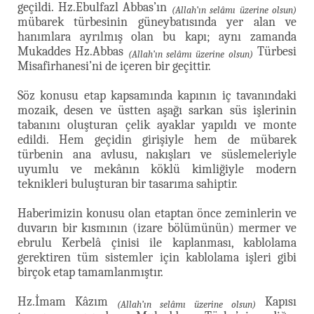
geçildi. Hz.Ebulfazl Abbas’ın
(Allah’ın selâmı üzerine olsun)
mübarek türbesinin güneybatısında yer alan ve
hanımlara ayrılmış olan bu kapı; aynı zamanda
Mukaddes Hz.Abbas
Türbesi
(Allah’ın selâmı üzerine olsun)
Misafirhanesi’ni de içeren bir geçittir.
Söz konusu etap kapsamında kapının iç tavanındaki
mozaik, desen ve üstten aşağı sarkan süs işlerinin
tabanını oluşturan çelik ayaklar yapıldı ve monte
edildi. Hem geçidin girişiyle hem de mübarek
türbenin ana avlusu, nakışları ve süslemeleriyle
uyumlu ve mekânın köklü kimliğiyle modern
teknikleri buluşturan bir tasarıma sahiptir.
Haberimizin konusu olan etaptan önce zeminlerin ve
duvarın bir kısmının (izare bölümünün) mermer ve
ebrulu Kerbelâ çinisi ile kaplanması, kablolama
gerektiren tüm sistemler için kablolama işleri gibi
birçok etap tamamlanmıştır.
Hz.İmam Kâzım
Kapısı
(Allah’ın selâmı üzerine olsun)