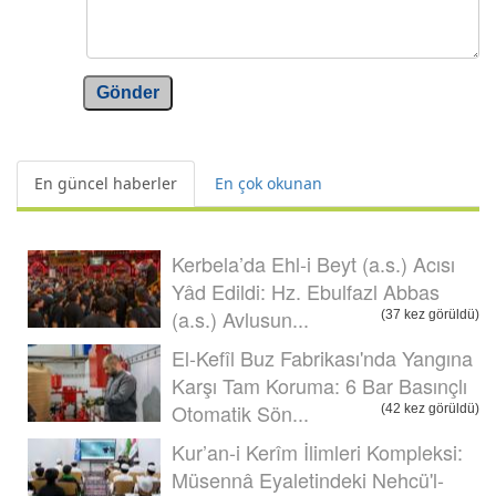
Gönder
En güncel haberler
En çok okunan
Kerbela’da Ehl-i Beyt (a.s.) Acısı
Yâd Edildi: Hz. Ebulfazl Abbas
(a.s.) Avlusun...
(37 kez görüldü)
El-Kefîl Buz Fabrikası'nda Yangına
Karşı Tam Koruma: 6 Bar Basınçlı
Otomatik Sön...
(42 kez görüldü)
Kur’an-i Kerîm İlimleri Kompleksi:
Müsennâ Eyaletindeki Nehcü'l-