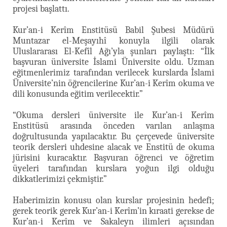
projesi başlattı.
Kur’an-i Kerîm Enstitüsü Babil Şubesi Müdürü
Muntazar el-Meşayıhî konuyla ilgili olarak
Uluslararası El-Kefîl Ağı’yla şunları paylaştı: “İlk
başvuran üniversite İslami Üniversite oldu. Uzman
eğitmenlerimiz tarafından verilecek kurslarda İslami
Üniversite’nin öğrencilerine Kur’an-i Kerîm okuma ve
dili konusunda eğitim verilecektir.”
“Okuma dersleri üniversite ile Kur’an-i Kerîm
Enstitüsü arasında önceden varılan anlaşma
doğrultusunda yapılacaktır. Bu çerçevede üniversite
teorik dersleri uhdesine alacak ve Enstitü de okuma
jürisini kuracaktır. Başvuran öğrenci ve öğretim
üyeleri tarafından kurslara yoğun ilgi olduğu
dikkatlerimizi çekmiştir.”
Haberimizin konusu olan kurslar projesinin hedefi;
gerek teorik gerek Kur’an-i Kerîm’in kıraati gerekse de
Kur’an-i Kerîm ve Sakaleyn ilimleri açısından