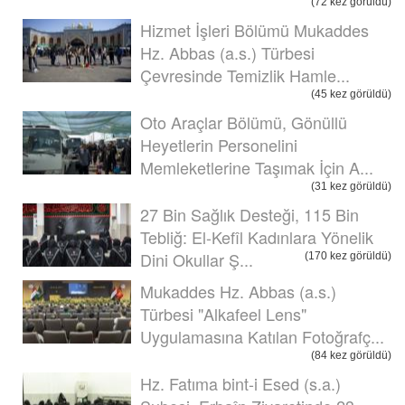
(72 kez görüldü)
Hizmet İşleri Bölümü Mukaddes
Hz. Abbas (a.s.) Türbesi
Çevresinde Temizlik Hamle...
(45 kez görüldü)
Oto Araçlar Bölümü, Gönüllü
Heyetlerin Personelini
Memleketlerine Taşımak İçin A...
(31 kez görüldü)
27 Bin Sağlık Desteği, 115 Bin
Tebliğ: El-Kefîl Kadınlara Yönelik
Dini Okullar Ş...
(170 kez görüldü)
Mukaddes Hz. Abbas (a.s.)
Türbesi "Alkafeel Lens"
Uygulamasına Katılan Fotoğrafç...
(84 kez görüldü)
Hz. Fatıma bint-i Esed (s.a.)