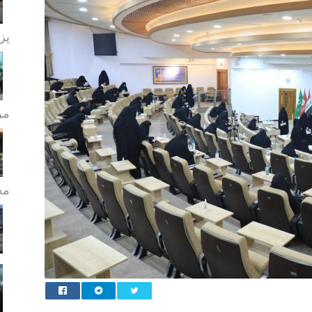
پز
مر
مج