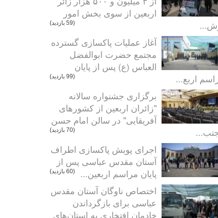
از ۳ میلیون و ۵۰۰ هزار زائر
اربعین از سوی بخش امور
ش...
(59 بازدید)
آغاز عملیات پاکسازی گسترده
مجتمع حضرت ابوالفضل
العباس (ع) پس از پایان
اسم اربع...
(99 بازدید)
برگزاری جشنواره سالانه
"زائران اربعین از کشورهای
آفریقایی" در سالن امام حسن
تب...
(70 بازدید)
اجرای پویش پاکسازی اطراف
آستان مقدس عباسی پس از
پایان مراسم اربعین...
(60 بازدید)
اختصاص ناوگان آستان مقدس
عباسی برای بازگرداندن
خادمان افتخاری به استان‌های