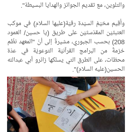
والتلوين، مع تقديم الجوائز والهدايا البسيطة".
وأُقِيم مخيّمُ السيّدة رقيّة(عليها السلام) في موكب
العتبتَيْن المقدّستَيْن على طريق (يا حسين/ العمود
208) بحسب الجبوري، مشيرةً إلى أنّ "المعهد نظّم
حُزمةً من البرامج القرآنيّة التوعويّة في عدّة
محطّات، على الطرق التي يسلكها زائرو أبي عبدالله
الحسين(عليه السلام)".