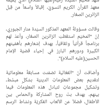
معهدُ القرآن الكريم النسويّ، إقبالاً واسعاً من قِبل
الزائرين الصغار.
وقالت مسؤولةُ المعهد المذكور السيّدة منار الجبوري،
إنّ "المخيّم استقطَبَ الزائرين الصغار، وأعدّ لهم
برنامجاً قرآنيّاً وثقافيّاً، بهدف إشعارهم بأهمّيتهم
الكبيرة ودورهم البارز في إحياء قضيّة الإمام
الحسين(عليه السلام)".
وأضافت أنّ "الفعّالية تضمّنت مسابقةً معلوماتيّة
لتقديم بعض المعلوماتِ الدينيّة بشكلٍ مبسَّط،
وتشكيل مجموعاتٍ لتبادل هذه المعلومات فيما
بينهم، بهدف بثّ روح المشاركة والحماس بين
الأطفال، فضلاً عن الألعاب الفكريّة ونشاط الرسم