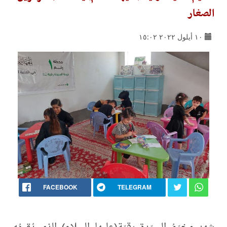
الصغار
١٠ أيلول ٢٠٢٢ ١٥:٠٢
FACEBOOK
TELEGRAM
شهد مخيّمُ السيّدة رقيّة(عليها السلام) الذي يُقيمُه