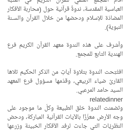
العباسية المقدسة، ندوةً قرآنية حول (محاربة الأفكار
المضادّة للإسلام ودحضها من خلال القرآن والسـنة
النبوية).
وأشرف على هذه الندوة معهد القرآن الكريم فرع
الهندية التابع للمجمع.
افتُتِحت الندوة بتلاوة آياتٍ من الذكر الحكيم تلاها
القارئ ضياء الربيعي، وقدّمها مسؤول فرع المعهد
السيد حامد المرعبي.
relatedinner
وتضمنت الندوة خلق الطبيعة وكلّ ما موجود على
وجه الأرض معزّزًا بالآيات القرآنية المباركة، ودحض
النظريّات التي جاءت لرفد الأفكار الخبيثة وزرعها