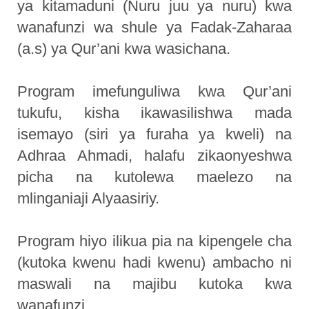
ya kitamaduni (Nuru juu ya nuru) kwa
wanafunzi wa shule ya Fadak-Zaharaa
(a.s) ya Qur’ani kwa wasichana.
Program imefunguliwa kwa Qur’ani
tukufu, kisha ikawasilishwa mada
isemayo (siri ya furaha ya kweli) na
Adhraa Ahmadi, halafu zikaonyeshwa
picha na kutolewa maelezo na
mlinganiaji Alyaasiriy.
Program hiyo ilikua pia na kipengele cha
(kutoka kwenu hadi kwenu) ambacho ni
maswali na majibu kutoka kwa
wanafunzi.