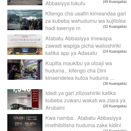
Abbasiyya tukufu
(49 Kuangalia)
Kitengo cha usafiri kimeandaa gari
za kubeba wahudumu wa kujitolea
hadi kwenye m
(32 Kuangalia)
Atabatu Abbasiyya imewapa
zawadi wapiga picha walioshiriki
katika app ya Adasatu
(24 Kuangalia)
Kupitia maukibu ya utoaji wa
huduma.. kitengo cha Dini
kinaendelea kutoa huduma ...
(30 Kuangalia)
Idadi ya gari zilizoshiriki katika
kubeba zuwaru wakati wa ziara ya
Arubaini
(26 Kuangalia)
Kwa namba.. Atabatu Abbasiyya
imethibitisha huduma zake kidini
(24 Kuangalia)