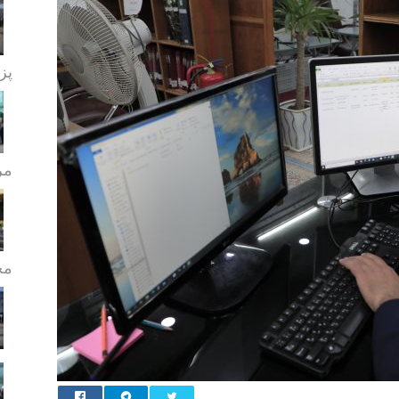
پز
مر
مج