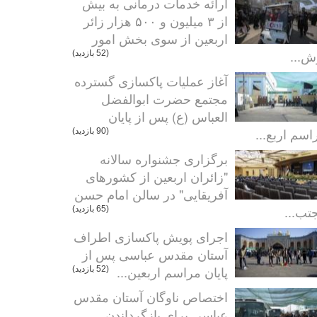
ارائه خدمات درمانی به بیش
از ۳ میلیون و ۵۰۰ هزار زائر
اربعین از سوی بخش امور
ش...
(52 بازدید)
آغاز عملیات پاکسازی گسترده
مجتمع حضرت ابوالفضل
العباس (ع) پس از پایان
اسم اربع...
(90 بازدید)
برگزاری جشنواره سالانه
"زائران اربعین از کشورهای
آفریقایی" در سالن امام حسن
تب...
(65 بازدید)
اجرای پویش پاکسازی اطراف
آستان مقدس عباسی پس از
پایان مراسم اربعین...
(52 بازدید)
اختصاص ناوگان آستان مقدس
عباسی برای بازگرداندن