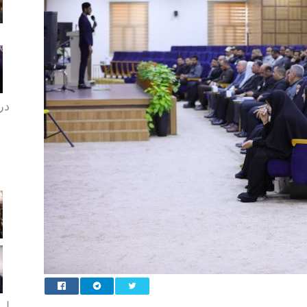
در 
ارب