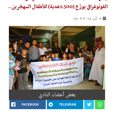
الفوتوغرافي يوزّع (1,500هدية) للأطفال المهجّرين..
٠٢ آب ٢٠١٤ ١٨:٠٢
بعض أعضاء النادي
FACEBOOK
TELEGRAM