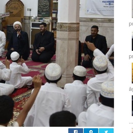
po
p
â
..