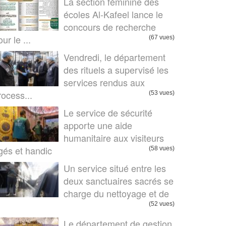
La section féminine des
écoles Al-Kafeel lance le
concours de recherche
ur le ...
(67 vues)
Vendredi, le département
des rituels a supervisé les
services rendus aux
rocess...
(53 vues)
Le service de sécurité
apporte une aide
humanitaire aux visiteurs
gés et handic
(58 vues)
Un service situé entre les
deux sanctuaires sacrés se
charge du nettoyage et de
.
(52 vues)
Le département de gestion