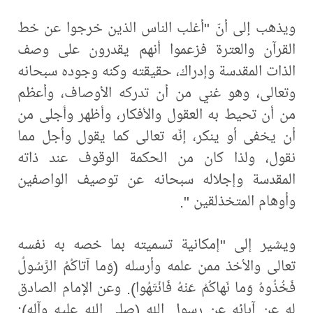
ويذهب إلى أنّ "أغلب الناس الذين خرجوا عن خط
القرآن والعترة فزعموا أنهم يقدرون على وصف
الذات المقدسة وإدراك، حقيقته وكنه وجوده سبحانه
وتعالى، وهو غني من أن تدركه الأوصاف، وأعظم
من أن تحيط به العقول والأفكار، وأظهر وأجلى من
أن يخفى أو ينكر، إنّه تعالى كما يقول وأجل مما
نقول، ولذا كان من الحكمة الوقوف عند ذاته
المقدسة وإجلاله سبحانه عن توصيف الواصفين
وأوهام المتخذلقين ".
ويشير إلى "إمكانية تسميته بما خصه به نفسه
تعالى والأخذ ممن علمه وأرسله (وَما آتاكُمُ الرَّسُولُ
فَخُذُوهُ وَما نَهاكُمْ عَنْهُ فَانْتَهُوا). وعن الإمام الصادق
له عن آبائه عن رسول الله (صلى الله عليه وآله):