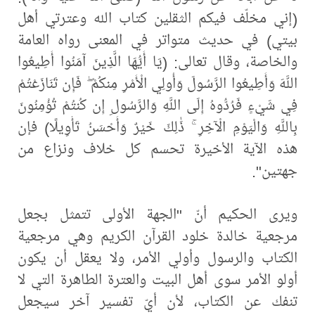
(إني مخلّف فيكم الثقلين كتاب الله وعترتي أهل
بيتي) في حديث متواتر في المعنى رواه العامة
والخاصة، وقال تعالى: (يَا أَيُّهَا الَّذِينَ آمَنُوا أَطِيعُوا
اللَّهَ وَأَطِيعُوا الرَّسُولَ وَأُولِي الْأَمْرِ مِنكُمْ ۖ فَإِن تَنَازَعْتُمْ
فِي شَيْءٍ فَرُدُّوهُ إِلَى اللَّهِ وَالرَّسُولِ إِن كُنتُمْ تُؤْمِنُونَ
بِاللَّهِ وَالْيَوْمِ الْآخِرِ ۚ ذَٰلِكَ خَيْرٌ وَأَحْسَنُ تَأْوِيلًا) فإن
هذه الآية الأخيرة تحسم كل خلاف ونزاع من
جهتين".
ويرى الحكيم أنّ "الجهة الأولى تتمثل بجعل
مرجعية خالدة خلود القرآن الكريم وهي مرجعية
الكتاب والرسول وأولي الأمر، ولا يعقل أن يكون
أولو الأمر سوى أهل البيت والعترة الطاهرة التي لا
تنفك عن الكتاب، لأن أيّ تفسير آخر سيجعل