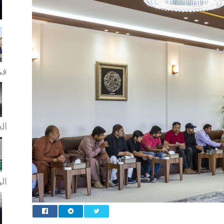
في
الع
الن