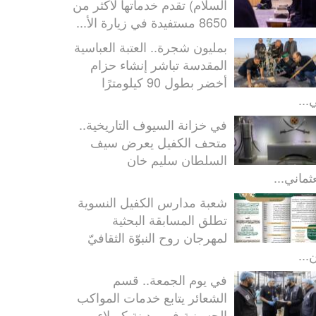
السلام) تقدم خدماتها لأكثر من
8650 مستفيدة في زيارة الأ...
بمليون شجرة.. العتبة العباسية
المقدسة تباشر إنشاء حزام
أخضر بطول 90 كيلومترًا
...
في خزانة السيوف التاريخية..
متحف الكفيل يعرض سيف
السلطان سليم خان
ثماني...
شعبة مدارس الكفيل النسوية
تطلق المسابقة البحثية
لمهرجان روح النبوّة الثقافيّ
...
في يوم الجمعة.. قسم
الشعائر يتابع خدمات المواكب
الحسينية في مدينة كربلاء