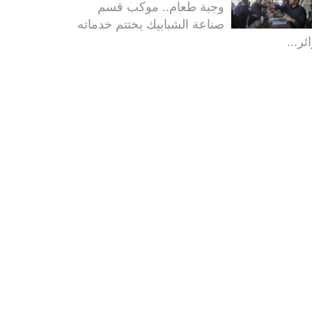
وجبة طعام.. موكب قسم
صناعة الشبابيك يختتم خدماته
ئر...