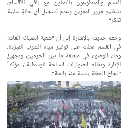
القسم والمتطوّعون بالتعاون مع باقي الأقسام،
بتنظيم مرور المعزّين وعدم تسجيل أيّ حالةٍ سلبية
تُذكر".
وختم حديثه بالإشارة إلى أن "شعبة الصيانة العامة
في القسم عملت على توفير مياه الشرب المبرّدة،
وماء الوضوء في منطقة ما بين الحرمين، وتجهيز
الإنارة ونظام الصوتيّات للساحة الوسطية"، مؤكّداً
"نجاح الخطّة بنسبة مئة بالمئة".