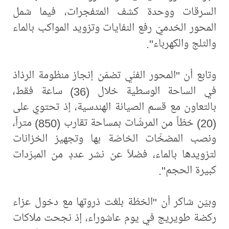
السرقات ووحدة كشف المتفجرات، فيما شمل
المحور الخدميّ رفع النفايات وتزويد المواكب بالماء
والثلج والكهرباء".
وتابع أن "المحور الفنّي تضمّن إنجاز منظومة الرذاذ
في الساحة الوسطية خلال (36) ساعة فقط،
بالتعاون مع قسم الصيانة الهندسية، إذ تحتوي على
(20) خطّاً من المرشّات بمساحة تقارب (850) متراً،
ونصب المضخّات الخاصّة بها وتجهيز الخزانات
لتزويدها بالماء، فضلاً عن نشر عددٍ من المبرّدات
كبيرة الحجم".
وبيّن شاكر أن "الخطّة بلغت ذروتها مع دخول عزاء
ركضة طويريج في يوم عاشوراء، إذ نجحت ملاكات