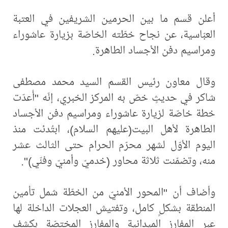
أعلن قسم ما بين الحرمين الشريفين في العتبة
العبّاسية، عن نجاح خطّته الخاصّة بزيارة عاشوراء
ومراسيم دفن الأجساد الطاهرة.
وقال معاون رئيس القسم السيد محمد مصطفى
شاكر في حديثٍ خصّ به المركز الخبري، إنّه "أُعدّت
خطة خاصّة لزيارة عاشوراء ومراسيم دفن الأجساد
الطاهرة لأهل البيت(عليهم السلام)، ابتُدئت منذ
اليوم الأوّل لشهر محرّم الحرام حتى الثالث عشر
منه، وتضمّنت ثلاثة محاور (خدميّ وأمنيّ وفنّي)".
وأضاف أن "المحور الأمنيّ من الخطّة شمل تأمين
المنطقة بشكلٍ كامل، وتفتيش العجلات الداخلة لها
عبر المفارز الميدانية والمفارز المختصّة بكشف