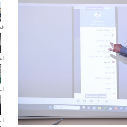
في
الع
الن
ال