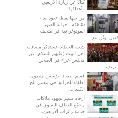
كتابًا عن زيارة الأربعين
وأهدافها...
من بينها لقطة تعود لعام
1905م.. خزانة الصور
الفوتوغرافية في متحف
كفيل توثّق مع...
شعبة الخطابة تستذكر مصائب
أهل البيت (عليهم السلام) عبر
مجلس عزاء في الصحن
شريف...
قسم الصيانة يؤسس منظومة
إطفاء للحرائق في معمل ثلج
الكفيل...
أرقام تشير لجهود ملاكات
مجمّع العفاف النسوي في
خدمة زائرات الأربعين...