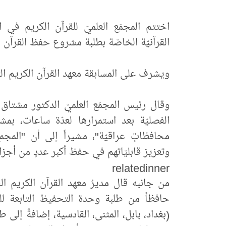
اختتم المجمَع العلميّ للقرآن الكريم في ال
القرآنيّة الخاصّة بطلبة مشروع حفظ القرآن ا
ويشرف على المسابقة معهد القرآن الكريم التا
وقال رئيس المجمَع العلميّ الدكتور مشتاق 
الفصليّة بعد استمرارها لعدّة ساعات، ب
محافظاتٍ عراقيّة"، مشيراً إلى أن "المجم
وتعزيز قابليّاتهم في حفظ أكبر عددٍ من أجزاء
relatedinner
حافظاً من طلبة وحدة التحفيظ التابعة ل
(بغداد، بابل، المثنى، القادسية، إضافةً إلى