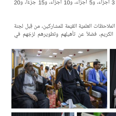
ستّ فئاتٍ حسب عدد أجزاء الحفظ وهي: 3 أجزاء، و5 أجزاء، و10 أجزاء، و15 جزءًا، و20
لاحظات العلميّة القيّمة للمشاركين، من قِبل لجنة
 الكريم، فضلاً عن تأهيلهم وتطويرهم لزجّهم في