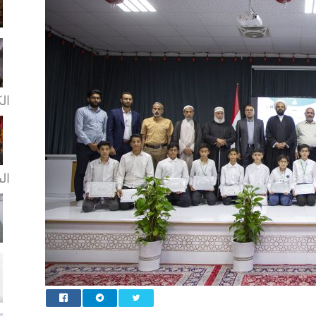
ال
ال