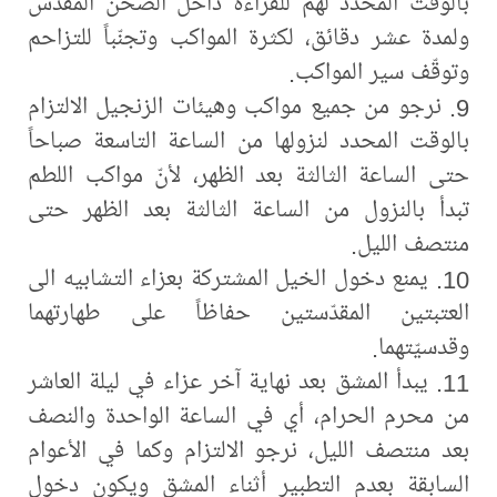
بالوقت المحدد لهم للقراءة داخل الصحن المقدّس
ولمدة عشر دقائق، لكثرة المواكب وتجنّباً للتزاحم
وتوقّف سير المواكب.
9. نرجو من جميع مواكب وهيئات الزنجيل الالتزام
بالوقت المحدد لنزولها من الساعة التاسعة صباحاً
حتى الساعة الثالثة بعد الظهر، لأنّ مواكب اللطم
تبدأ بالنزول من الساعة الثالثة بعد الظهر حتى
منتصف الليل.
10. يمنع دخول الخيل المشتركة بعزاء التشابيه الى
العتبتين المقدّستين حفاظاً على طهارتهما
وقدسيّتهما.
11. يبدأ المشق بعد نهاية آخر عزاء في ليلة العاشر
من محرم الحرام، أي في الساعة الواحدة والنصف
بعد منتصف الليل، نرجو الالتزام وكما في الأعوام
السابقة بعدم التطبير أثناء المشق ويكون دخول