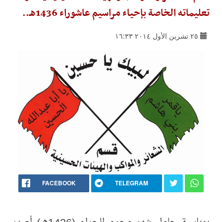
تعليماته الخاصة بإحياء مراسيم عاشوراء 1436هـ..
٢٥ تشرين الأول ٢٠١٤ ١٦:٣٣
FACEBOOK
TELEGRAM
بمناسبة حلول شهر محرم الحرام (1436هـ) أصدر