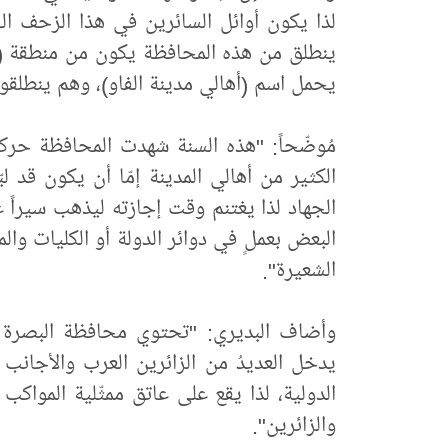
لذا يكون أوائل السائرين في هذا الزحف الح
ينطلق من هذه المحافظة يكون من منطقة (رأ
يحمل اسم (أهالي مدينة الفاو)، وهم ينطلقون يوم (28) من شهر مح
مُوضّحاً: "هذه السنة شهدت المحافظة حركةً 
الكثير من أهالي المدينة إمّا أن يكون قد ل
الجهاد لذا يغتنم وقت إجازته ليذهب سيراً على
البعض بعملٍ في دوائر الدولة أو الكليات وال
الشعيرة".
وأضاف البديري: "تحتوي محافظة البصرة 
يدخل العديدُ من الزائرين العرب والأجانب 
الدولية، لذا يقع على عاتق ممثّلية المواكب
والزائرين".