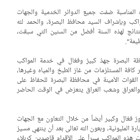
ه المناسبة ضمّت جميع الدوائر الخدمية والجهات
مواكب وبإشراف السيد محافظ البصرة، والحمد لله
لنتائج لهذه السنة أفضل من السنين التي سبقت،
يمة".
ظة البصرة جهدٌ كبيرٌ وفعّال في خدمة المواكب
كافة المستلزمات من غاز الطبخ والمياه وغيرها،
ه القوات الأمينة في محافظة البصرة للحفاظ على
اً والعراق وشعب العراق يتعرّض في الوقت الحاضر
رٌ فعّال وكبير أيضاً من خلال التعاون مع الجهات
رة المليونية، وبعون الله تعالى بعد أن ينتهي مسيرُ
هذه المواكب سيراً على الأقدام قاصدين كربلاء