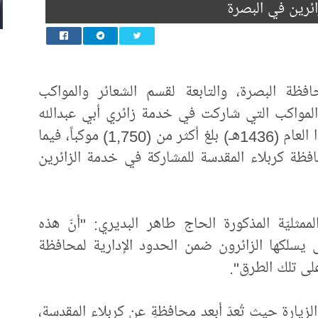
ئرين في البصرة
فظة البصرة، والتابعة لقسم الشعائر والمواكب
المواكب التي شاركت في خدمة زائري أبي عبدالله
الحسين(عليه السلام) في زيارة الأربعين لهذا العام (1436هـ) بلغ أكثر من (1,750) موكباً، فيما
ً إلى محافظة كربلاء المقدسة للمشاركة في خدمة الزائرين
ممثليّة المذكورة الحاج طاهر البديري: "أنّ هذه
يسلكها الزائرون ضمن الحدود الإدارية لمحافظة
على تلك الطرق".
يارة حيث تُعدّ أبعد محافظةٍ عن كربلاء المقدسة،