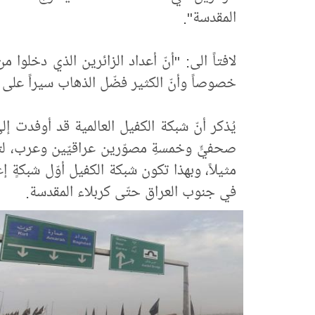
المقدسة".
لافتاً الى: "أنّ أعداد الزائرين الذي دخلوا م
خصوصاً وأنّ الكثير فضّل الذهاب سيراً على ا
يُذكر أنّ شبكة الكفيل العالمية قد أوفدت إل
صحفيٍّ وخمسةِ مصوّرين عراقيّين وعرب، لتوث
مثيلاً، وبهذا تكون شبكة الكفيل أوّل شبكةٍ 
في جنوب العراق حتّى كربلاء المقدسة.