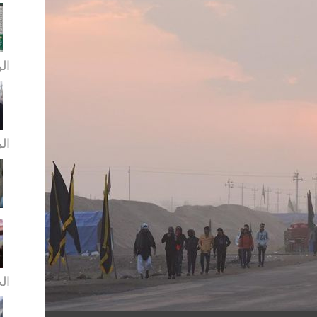
الن
ال
الخ