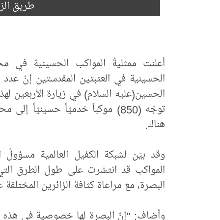
طريق الزا
أعلنت ممثليةُ المواكب الحسينية في محا
الحسينية في العتبتين المقدستين إنّ عدد 
توجّه (850) موكباً خدميّاً حسينيّا
هناك.
وقد بيّن لشبكة الكفيل العالمية مسؤولُ ال
المواكب قد انتشرت على طول الطرق التي 
البصرة، مع مراعاة كثافة الزائرين المختلفة 
وأضاف: "إنّ البصرة لها خصوصية في هذه الز