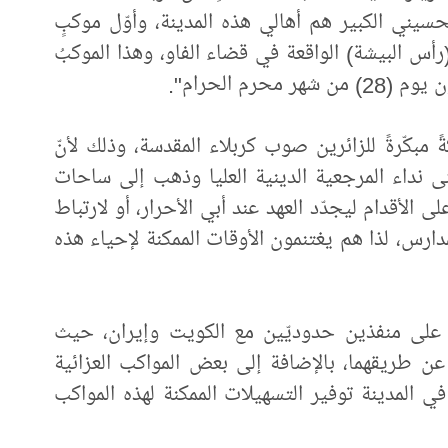
سيني الكبير هم أهالي هذه المدينة، وأوّل موكبٍ
س البيشة) الواقعة في قضاء الفاو، وهذا الموكبُ
رم الحرام".
مبكّرةً للزائرين صوب كربلاء المقدسة، وذلك لأنّ
بّى نداء المرجعية الدينية العليا وذهب إلى ساحات
 الأقدام ليجدّد العهد عند أبي الأحرار، أو لارتباط
مدارس، لذا هم يغتنمون الأوقات الممكنة لإحياء هذه
على منفذين حدوديّين مع الكويت وإيران، حيث
عن طريقهما، بالإضافة إلى بعض المواكب العزائية
 في المدينة توفير التسهيلات الممكنة لهذه المواكب