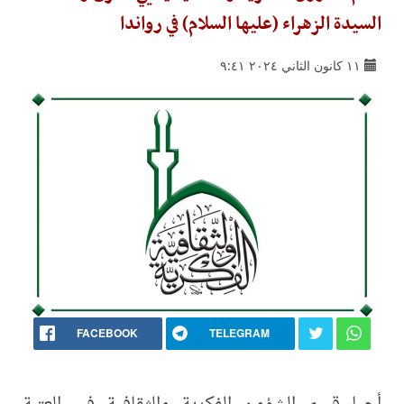
السيدة الزهراء (عليها السلام) في رواندا
١١ كانون الثاني ٢٠٢٤ ٩:٤١
FACEBOOK
TELEGRAM
أحيا قسم الشؤون الفكرية والثقافية في العتبة