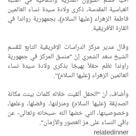
العباسية المقدسة، ذكرى ولادة سيدة نساء العالمين
فاطمة الزهراء (عليها السلام)، بجمهورية رواندا في
القارة الأفريقية.
وقال مدير مركز الدراسات الإفريقية التابع للقسم
الشيخ سعد الشمري إنّ "منسق المركز في جمهورية
راوندا نظم حفلاً بهيجًا بذكرى ولادة سيدة نساء
العالمين الزهراء (عليها السلام)".
وأضاف، أنّ "الحفل ألقيت خلاله كلمات بينت مكانة
الصديّقة (عليها السلام) ومنزلتها، وفضلها، وعلمها،
وخصوصيتها، التي خصّها الله -سبحانه وتعالى- عن
باقي النساء على مرّ العصور والأزمان".
relatedinner