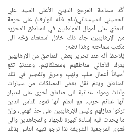
أكّد سماحة المرجع الدينيّ الأعلى السيد علي
الحسيني السيستاني(دام ظلّه الوارف) على حرمة
التعدّي على أموال المواطنين في المناطق المحرّرة
من الإرهابيّين، جاء ذلك خلال استفتاء وُجِّه الى
مكتب سماحته وهذا نصّه:
يُلاحظ أنّه عند تحرير بعض المناطق من الإرهابيّين
يترك الأهالي مناطقهم وممتلكاتهم، وعندئذٍ تقع
أحياناً أعمال سلبٍ ونهبٍ وحرقٍ وتفجيرٍ في تلك
المناطق ويتمّ نقل بعض الممتلكات من سيارات
وأثاث ومواد غذائية الى مناطق أخرى على اعتبار
أنّها غنائم حرب، مع العلم أنها تعود للناس الذين
تركوا منازلهم وليس للإرهابيّين على حدّ فهمي، وإنّ
ما يحدث فيه إساءة كبيرة للجهاد والمجاهدين والى
فتوى المرجعية الشريفة لذا نرجو تنبيه الناس بذلك