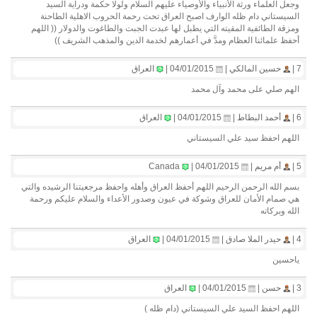
وجعل العلماء ورثة الأنبياء والأوصياء عليهم السلام ولولا حكمة ودراية السيد
السيستاني دام ظله الوارف اصبح العراق تحت رحمة الحروب الاهلية الطاحنة
ومزقة الطائفية المقيته التي يطبل لها عبدت الجبت والطاغوت والدولار (( اللهم
أحفظ علمائنا العظام ومدَّ في أعمارهم لخدمة الدين والمذهب الشريف ))
7 |
حسين المالكي |
04/01/2015 |
العراق
الهم صلي على محمد وآل محمد
6 |
أحمد البطاط |
04/01/2015 |
العراق
اللهم احفظ سيد علي السيستاني
5 |
أم مريم |
04/01/2015 |
Canada
بسم الله الرحمن الرحيم اللهم أحفظ العراق وأهله واحفظ مرجعيتنا الرشيده والتي
هي صمام الأمان للعراق وشوكة في عيون وصدور الأعداء والسلام عليكم ورحمة
الله وبركاته
4 |
حيدر الملا صادق |
04/01/2015 |
العراق
ياحسين
3 |
حسن |
04/01/2015 |
العراق
اللهم احفظ السيد علي السيستاني (دام ظله )