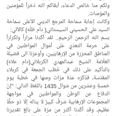
ولكم منا خالص الدعاء، أبقاكم الله ذخراً للمؤمنين
والمؤمنات.
وكانت إجابة سماحة المرجع الديني الأعلى سماحة
السيد علي الحسيني السيستاني( دام ظلّه) كالآتي:
بسم الله الرحمن الرحيم.. لقد أكّدنا مراراً وتكراراً
على حرمة التعدّي على أموال المواطنين في
المناطق المحرّرة من الإرهابيّين، وأوعزنا الى فضيلة
العلّامة الشيخ عبدالمهدي الكربلائي(دام علاه)
بالتأكيد على ذلك في خُطَب الجمعة في كربلاء
المقدّسة، فذَكَرَه عدّة مرّات ومنها في خطبة يوم
خمسةٍ وعشرين من شوال 1435 باللفظ التالي: "إنّ
الدفاع عن الوطن والمواطنين في مواجهة
المجموعات الإرهابية شرفٌ كبيرٌ لا يناله إلّا ذو حظٍّ
عظيم، وقد أكّدنا أكثر من مرّة على بالغ تقديرنا