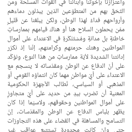
واعتزازنا بإخوتنا وأبنائنا في القوات المسلحة ومن
التَحَقَ بهم من المتطوّعين الذين يبذلون دماءهم
وأرواحهم فداءً لهذا الوطن، ولكن يبلغنا عن قليلٍ
ممّن يحملون السلاح هنا أو هناك قيامهم بممارساتٍ
خاطئةٍ بل مدانةٍ ومُسْتَنْكَرةٍ في الاعتداء على أموال
المواطنين وهتك حرمتهم وكرامتهم، إنّنا إذ نكرّر
إدانتنا الشديدة لأيّة ممارساتٍ من هذا النوع، ونؤكّد
على أنّ الدفاع عن الوطن ومقدّساته لا ينسجم مع
الاعتداء على أيّ مواطنٍ مهما كان انتماؤه القومي أو
المذهبي أو السياسي، نُطالب الأجهزة الحكومية
المعنية أن تضرب بيدٍ من حديد على أيّ متجاوزٍ
على أموال المواطنين وحقوقهم، ولاسيّما إذا كان
يظهر بلباس الدفاع عن الوطن والمقدّسات، إنّ
التسامح والمساهلة في القضاء على هذه التجاوزات
حتى وإنْ كانت محدودة تستتبع عواقب غير