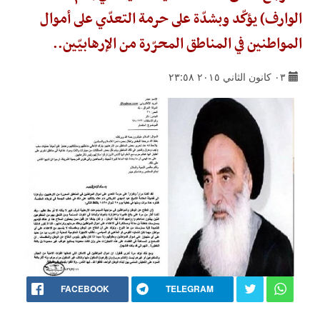
الوارف) يؤكّد وبشدّة على حرمة التعدّي على أموال
المواطنين في المناطق المحرّرة من الإرهابيّين..
٠٣ كانون الثاني ٢٠١٥ ٢٣:٥٨
FACEBOOK
TELEGRAM