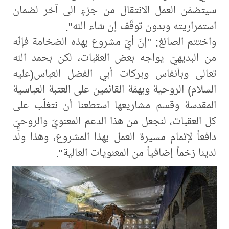
سيتضمّن العمل الانتقال من جزءٍ الى آخر لضمان
استمراريته وبدون توقّف إن شاء الله".
واختتم الصائغ: "إنّ أيّ مشروع بهذه الضخامة فإنّه
من البديهيّ يواجه بعض العقبات، لكن بحمد الله
تعالى وبأنفاس وبركات أبي الفضل العباس(عليه
السلام) الروحية وبهمّة القائمين على العتبة العباسية
المقدسة وقسم مشاريعها استطعنا أن نتغلّب على
كل العقبات، لنجعل من هذا الدعم المعنويّ والروحيّ
دافعاً لإتمام مسيرة العمل بهذا المشروع، وهذا ولّد
لدينا زخماً إضافياً من المعنويات العالية".