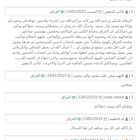
5 |
غالب الدهش |
السبت 24/01/2015 |
العراق
السلام عليكم ورحمة الله وبركاته جزاكم الله خير الجزاء واحسن عواقبكم وحشركم
وايانا مع محمد وال محمد. واسأل الله عز وجل ان يحفظكم ويسدد خطاكم ويكثر
من امثالكم .ان العراق محتاج الكثير من امثالكم مخلصين مؤتمنين صادقين
واعمالهم مباركة ومصونة لانها مرتبطة بالحسين والعباس عليهم السلام وياليت
ساسة العراق يكونوا مثلكم؟ نحن نقوم بانتخاب احسن المرشحين ثم بعدها يتحول
الى على اقل تقدير منتفع او مقاول او.....؟ اسأل الله ان يجعل الصافي والكربلائي
ومن يعمل ويجاهد ويخدم ومن انظوا تحت لوائكم وايانا من اصحاب الحسين واخيه
ابى الفضل العباس عليهم السلام,انه سميع مجيب واخر دعوانا ان الحمد لله رب
العالمين. ونسالكم الدعاء بحسن العاقبة في الدنيا والاخرة د. غالب الدهش
4 |
اللهم صلى على محمد والى محمد |
24/01/2015 |
العراق
موفقين
3 |
essa rasool |
23/01/2015 |
العراق
وفقكم الله وسدد خطاكم
2 |
ام فاطمه |
23/01/2015 |
العراق
باركالله في كل من ساهم في هذا المجال