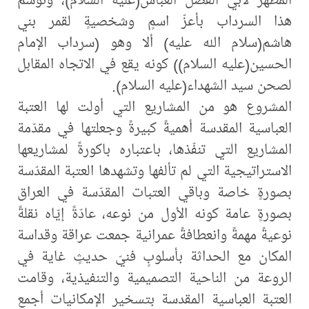
هذا السرداب بأعزّ اسمٍ وشخصيةٍ لقمر بني
هاشم(سلام الله عليه) ألا وهو (سرداب الإمام
الحسين(عليه السلام)) كونه يقع في الاتجاه المقابل
لصحن سيد الشهداء(عليه السلام).
المشروع هو من المشاريع التي أولت لها العتبة
العباسية المقدسة أهميةً كبيرةً وجعلتها في مقدّمة
المشاريع التي تنفّذها، باعتباره باكورةً لمشاريعها
الاستراتيجية التي لم تألفها وتشهدها العتبة المقدّسة
بصورةٍ خاصة وباقي العتبات المقدّسة في العراق
بصورةٍ عامة كونه الأول من نوعه، عادّةً إيّاه نقلةً
نوعيةً مهمةً وانعطافةً عمرانية جمعت عراقة وقداسة
المكان مع الحداثة بأسلوبٍ فنيّ حديثٍ غاية في
الروعة من الناحية التصميمية والتنفيذية، وقامت
العتبة العباسية المقدسة بتسخير الإمكانيات أجمع