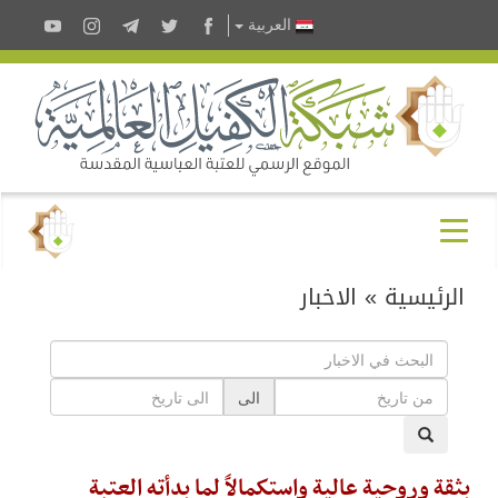
العربية
الرئيسية
»
الاخبار
الى
بثقةٍ وروحيةٍ عاليةٍ واستكمالاً لما بدأته العتبة