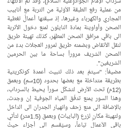
سرداب الإمام الجواد(عليه السلام)، وقد تمّ الانتهاء
من عملية رفع الطبقة الأوّلية من التربة مع أنابيب
المجاري والكهرباء وغيرها، إذ سبقتها أعمالُ تغطية
الصحن وأواوينة بمادة النايلون لمنع دخول الأتربة
الى باقي مرافق الصحن المطهّر، كذلك تهيئة طريق
لنقل الأنقاض وبضمنه طريق لمرور العجلات بدءً من
الصحن الشريف مروراً بساحة ما بين الحرمين
الشريفين".
مضيفاً: "سيتمّ بعد ذلك تثبيت أعمدة كونكريتية
بطريقة متداخلة مع بعضها بحدود (10سم) وبعمق
(12م) تحت الأرض لتشكّل سوراً يحيط بالسرداب،
وهذا السور يمنع تدفّق المياه الجوفية إن وجدت،
بالإضافة الى منع زحف وانهيار الجدران الى الداخل
ولتهيئة مكانٍ لزرع (البايبات) وبعمق (1.5متر) لتأتي
باقي الأعمال تباعاً، وسيُقسم الى أجزاء حيثُ