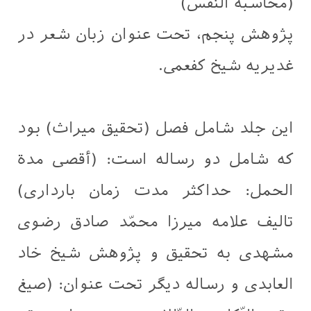
(محاسبة النّفس)
پژوهش پنجم، تحت عنوان زبان شعر در
غدیریه شیخ کفعمی.
این جلد شامل فصل (تحقيق میراث) بود
که شامل دو رساله است: (أقصى مدة
الحمل: حداکثر مدت زمان بارداری)
تالیف علامه ميرزا محمّد صادق رضوی
مشهدی به تحقيق و پژوهش شيخ خاد
العابدی و رساله دیگر تحت عنوان: (صيغ