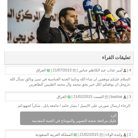
تعليقات القراء
4 |
أمير عذاب عبد الكاظم عباس |
21/07/2015 |
العراق
السلام عليكم موفقين ان شاء الله ودائما العتبة العباسية في تميز وتالق نسأل الله
عزوجل ان يوفقكم لكل خير بحق محمد وال محمد الطيبين الطاهرين
3 |
bashar |
السبت 21/02/2015 |
العراق
الرجاء ارسال صورتي على الايميل / بشار حامد / جامعة بابل.. شكرآ لجهودكم
الرد :
عليك مراجعة شعبة التصوير والمونتاج في العتبة المقدسة
2 |
وليدة الولاء |
21/02/2015 |
المملكة العربية السعودية