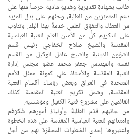
طالب بشهادةٍ تقديريةٍ وهديةٍ مادية حرصاً منها على
دعم المتميِّزين من الطلبة، وحثّهم على بذل المزيد
من العطاء والتفوّق العلمي خدمةً لهذا البلد. وتناوب
على التكريم كلٌّ من الأمين العام للعتبة العباسية
المقدسة والشيخ صلاح الخفاجي رئيس قسم
الشؤون الدينية والشيخ عادل الوكيل من القسم
نفسه والمهندس جعفر محمد عضو مجلس إدارة
العتبة المقدّسة والأستاذ علي كمونة ممثّل الأمم
المتحدة في العراق وبعض رؤساء أقسام العتبة
المقدّسة، وشمل تكريم العتبة المقدسة كذلك
القائمين على مشروع فتية الكفيل ومؤسّسيه.
من جانبهم قدّم الطلبةُ وأولياءُ أمورهم شُكرَهُم
وامتنانهم للعتبة العباسية المقدّسة على هذه الخطوة
واعتبروها إحدى الخطوات المحفّزة لهم من أجل