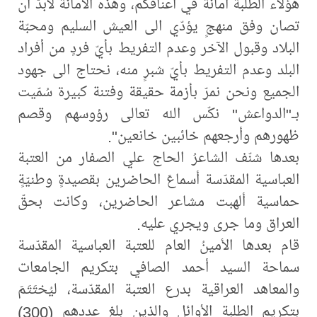
هؤلاء الطلبة أمانة في أعناقكم، وهذه الأمانة لابدّ أن
تصان وفق منهجٍ يؤدّي الى العيش السليم ومحبّة
البلاد وقبول الآخر وعدم التفريط بأيّ فردٍ من أفراد
البلد وعدم التفريط بأيّ شبرٍ منه، نحتاج الى جهود
الجميع ونحن نمرّ بأزمة حقيقة وفتنة كبيرة سُمّيت
بـ"الدواعش" نكّس الله تعالى رؤوسهم وقصم
ظهورهم وأرجعهم خائبين خانعين".
بعدها شنّف الشاعرُ الحاج علي الصفار من العتبة
العباسية المقدّسة أسماعَ الحاضرين بقصيدةٍ وطنيّةٍ
حماسية ألهبت مشاعر الحاضرين، وكانت بحقّ
العراق وما جرى ويجري عليه.
قام بعدها الأمينُ العام للعتبة العباسية المقدّسة
سماحة السيد أحمد الصافي بتكريم الجامعات
والمعاهد العراقية بدرع العتبة المقدّسة، ليُختَتَمَ
بتكريم الطلبة الأوائل والذين بلغ عددهم (300)