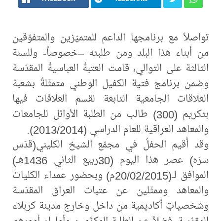
تواصلاً مع برنامجها الداعم للمتميّزين والمتفوّقين
من أبناء هذا البلد ومن طلبته –خصوصاً- وللسنة
الثالثة على التوالي، قامت العتبةُ العباسيةُ المقدّسة
وضمن برنامج فتية الكفيل الوطني متمثّلةً بشعبة
العلاقات الجامعية التابعة لقسم العلاقات فيها
بتكريم (300) طالب من الطلبة الأوائل للجامعات
والمعاهد العراقية للعام الدراسي (2013/2014).
وقد أُقيم الحفلُ في مجمّع الشيخ الكليني(قدّس
سرّه) عصر هذا اليوم (30ربيع الثاني 1436هـ)
الموافق لـ(20/02/2015م) وبحضور عمداء الكليات
والمعاهد وممثّلين عن عتبات العراق المقدّسة
وشخصياتٍ أكاديمية من داخل وخارج مدينة كربلاء
المقدّسة، فضلاً عن الطلبة المكرَّمين وأولياء أمورهم