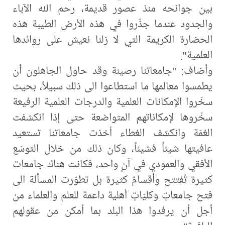
بين جوانحه منذ عصور قديمة، رحم الله الآباء
والجدود عندما جذّروا في هذه الأرض الطيبة هذه
الحضارة الكريمة التي لا زلنا نعيش على روائدها
العلمية".
وأضاف: "جامعاتنا رصينة وقد حاول الجاهلون أن
يطمسوا معالمها ما استطاعوا الى ذلك سبيلاً، بحيث
سخّروا الإمكانات العلمية والدرجات العلمية الرفيعة
سخّروها لإمكاناتهم المتواضعة حتى إذا انكشفت
الغمّة وانكشف الغطاء أخذت جامعاتنا تستعيد
عافيتها شيئاً فشيئاً، وكان ذلك من خلال التوسّع
الأفقي والعمودي في آنٍ واحد، فكانت هناك جامعات
كثيرة تُفتتح وأقسامٌ كثيرة بل تطوّرت المسألة الى
فتح جامعاتٍ وكليّاتٍ أهلية داعمة للعلم والعلماء من
أجل أن يرفدوا هذا البلد بما أمكن من عقولهم