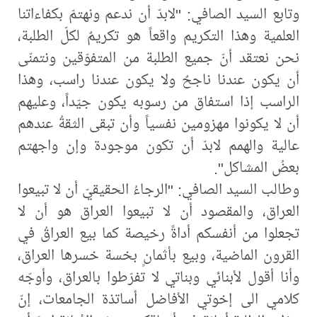
وتابع السيد الصافي: "لابدّ أن ندعم ونهتمّ بكفاءاتنا
العلمية وهذا التكريم واقعاً هو تكريمٌ لكلّ الطلبة،
نحن نعتقد أنّ جميع الطلبة من المتفوّقين ونتمنّى
أن يكون عندنا ناجحٌ ولا يكون عندنا راسب، وهذا
الراسب إذا استفاق من رسوبه يكون جيّداً، وعليهم
أن لا يكونوا مهزومين نفسياً وأن تبقى الثقةُ عندهم
عالية والهمم لابدّ أن تكون موجودة وإن واجهتم
بعضُ المشاكل".
وطالب السيد الصافي: "الرجاءُ الحقيقيّ أن لا تبيعوا
العراق، والمقصود أن لا تبيعوا العراق هو أن لا
تجعلوا من أنفسكم أداةً رخيصة كما بيع العراقُ في
القرون الماضية، وبيع بأثمانٍ بخسة خسرها العراق،
وأنا أقول لأبنائي وبناتي لا تفرّطوا بالعراق، وأوجّه
كلامي الى إخوتي الأفاضل أساتذة الجامعات، إنّ