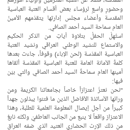
وحضورٍ واسعٍ لرؤساء بعض أقسام العتبة العباسية
المقدسة وأعضاء مجلس إدارتها يتقدّمهم الأمينُ
العام سماحة السيد أحمد الصافي.
استُهِلّ الحفلُ بتلاوة آياتٍ من الذكر الحكيم
والاستماع للنشيد الوطني العراقي ونشيد العتبة
العباسية المقدّسة (لحن الإباء) وقوفاً، جاءت بعدها
كلمةُ الأمانة العامة للعتبة العباسية المقدّسة ألقاها
أمينها العام سماحةُ السيد أحمد الصافي والتي بيّن
فيها:
"نحن نعتزّ اعتزازاً خاصاً بجامعاتنا الكريمة ومن
ورائها الأساتذة الأفاضل الذين ما فتئوا يبذلون جهداً
كبيراً من أجل إيصال المعلومة العلمية للطلبة، وهذا
الاعتزاز واقعاً لا ينبع من الجانب العاطفيّ ولكنّه نابعٌ
من ذلك الإرث الحضاري العتيد الذي ضمّه العراق