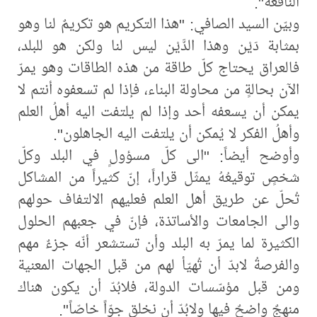
النافعة".
وبيّن السيد الصافي: "هذا التكريم هو تكريمٌ لنا وهو
بمثابة دَيْن وهذا الدَّيْن ليس لنا ولكن هو للبلد،
فالعراق يحتاج كلّ طاقة من هذه الطاقات وهو يمرّ
الآن بحالةٍ من محاولة البناء، فإذا لم تسعفوه أنتم لا
يمكن أن يسعفه أحد وإذا لم يلتفت اليه أهلُ العلم
وأهلُ الفكر لا يُمكن أن يلتفت اليه الجاهلون".
وأوضح أيضاً: "الى كلّ مسؤولٍ في البلد وكلّ
شخصٍ توقيعُهُ يمثّل قراراً، إنّ كثيراً من المشاكل
تُحلّ عن طريق أهل العلم فعليهم الالتفاف حولهم
والى الجامعات والأساتذة، فإنّ في جعبهم الحلول
الكثيرة لما يمرّ به البلد وأن تستشعر أنّه جزءٌ مهم
والفرصةُ لابدّ أن تُهيّأ لهم من قبل الجهات المعنية
ومن قبل مؤسّسات الدولة، فلابُدّ أن يكون هناك
منهجٌ واضحٌ فيها ولابُدّ أن نخلق جوّاً خاصّاً".