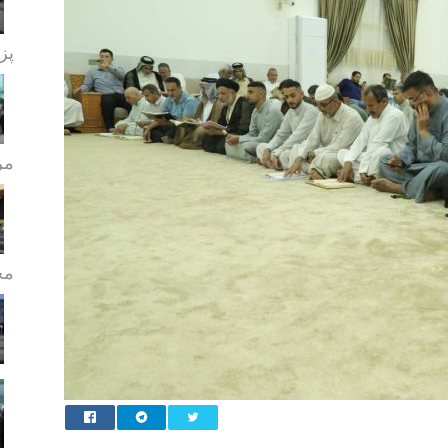
پز
مر
مج