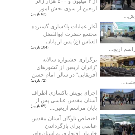
از ۳ میلیون و ۵۰۰ هزار زائر
اربعین از سوی بخش امور
ش...
(62 بازدید)
آغاز عملیات پاکسازی گسترده
مجتمع حضرت ابوالفضل
العباس (ع) پس از پایان
اسم اربع...
(104 بازدید)
برگزاری جشنواره سالانه
"زائران اربعین از کشورهای
آفریقایی" در سالن امام حسن
تب...
(72 بازدید)
اجرای پویش پاکسازی اطراف
آستان مقدس عباسی پس از
پایان مراسم اربعین...
(65 بازدید)
اختصاص ناوگان آستان مقدس
عباسی برای بازگرداندن
خادمان افتخاری به استان‌های