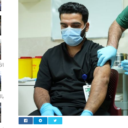
الأ
بال
زيا