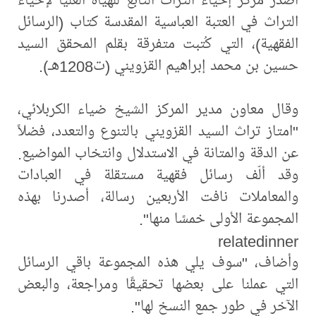
التراث في العتبة العباسية المقدسة كتاب (الرسائل
الفقهية)، التي كُتبت متفرقة بقلم المحقق السيد
حسين بن محمد إبراهيم القزويني (ت1208هـ).
وقال معاون مدير المركز الشيخ ضياء الكربلائي،
"امتاز تراث السيد القزويني بالتنوع والتعدد، فضلاً
عن الدقة والمتانة في الاستدلال وانتخاب المواضيع.
وقد ألّف رسائل فقهية مستقلة في العبادات
والمعاملات نافت الأربعين رسالة، أصدرنا بهذه
المجموعة الأولى خمسًا منها".
relatedinner
وأضاف، "سوف يلي هذه المجموعة باقي الرسائل
التي عملنا على بعضها تحقيقًا ومراجعة، والبعض
الآخر في طور جمع النسخ لها".