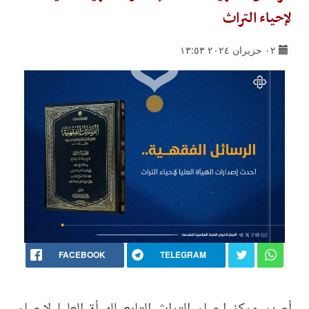
لإحياء التراث
٠٢ حزيران ٢٠٢٤ ١٣:٥٣
FACEBOOK
TELEGRAM
أصدر مركز إحياء التراث التابع للهيأة العليا لإحياء