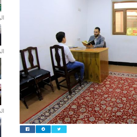
الن
ال
الخ