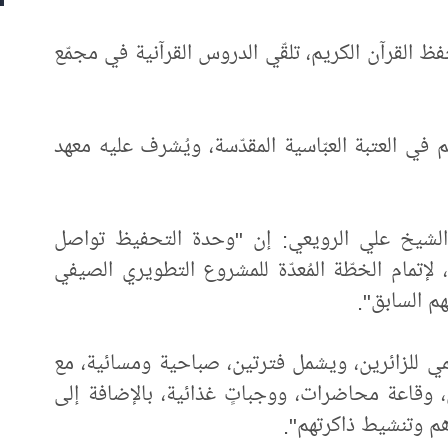
القرآن الكريم، تلقّي الدروس القرآنية في مجمّع
يم في العتبة العبّاسية المقدّسة، ويُشرف عليه معهد
لشيخ علي الرويعي: إن "وحدة التحفيظ تواصل
ا اليومية لأكثر من (٢٥) طالباً، لإتمام الخطّة المُعدّة للمشروع التطويري الصيفي
م السابق".
مي للزائرين، ويشمل فترتين، صباحية ومسائية، مع
، وقاعة محاضرات، ووجباتٍ غذائية، بالإضافة إلى
م وتنشيط ذاكرتهم".