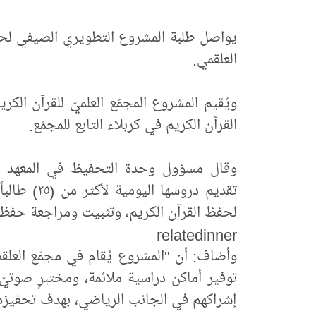
يواصل طلبة المشروع التطويري الصيفي لحفظ 
العلقمي.
ويُقيم المشروع المجمَع العلميّ للقرآن الكر
القرآن الكريم في كربلاء التابع للمجمَع.
وقال مسؤول وحدة التحفيظ في المعهد ا
تقديم دروسه
لحفظ القرآن الكريم، وتثبيت ومراجعة حفظه
relatedinner
وأضاف: أن "المشروع يُقام في مجمّع العلق
توفير أماكن دراسية ملائمة، ومختبرٍ صوتيّ
إشراكهم في الجانب الرياضي، بهدف تحفيزه