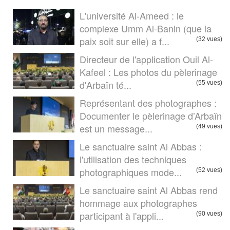
L'université Al-Ameed : le
complexe Umm Al-Banin (que la
paix soit sur elle) a f...
(32 vues)
Directeur de l'application Ouil Al-
Kafeel : Les photos du pèlerinage
d'Arbaïn té...
(55 vues)
Représentant des photographes :
Documenter le pèlerinage d’Arbaïn
est un message...
(49 vues)
Le sanctuaire saint Al Abbas :
l'utilisation des techniques
photographiques mode...
(52 vues)
Le sanctuaire saint Al Abbas rend
hommage aux photographes
participant à l'appli...
(90 vues)