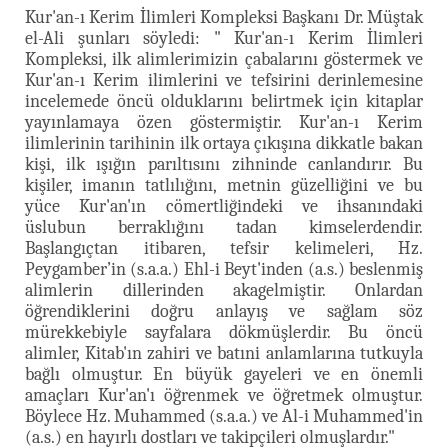
Kur'an-ı Kerim İlimleri Kompleksi Başkanı Dr. Müştak
el-Ali şunları söyledi: " Kur'an-ı Kerim İlimleri
Kompleksi, ilk alimlerimizin çabalarını göstermek ve
Kur'an-ı Kerim ilimlerini ve tefsirini derinlemesine
incelemede öncü olduklarını belirtmek için kitaplar
yayınlamaya özen göstermiştir. Kur'an-ı Kerim
ilimlerinin tarihinin ilk ortaya çıkışına dikkatle bakan
kişi, ilk ışığın parıltısını zihninde canlandırır. Bu
kişiler, imanın tatlılığını, metnin güzelliğini ve bu
yüce Kur'an'ın cömertliğindeki ve ihsanındaki
üslubun berraklığını tadan kimselerdendir.
Başlangıçtan itibaren, tefsir kelimeleri, Hz.
Peygamber’in (s.a.a.) Ehl-i Beyt'inden (a.s.) beslenmiş
alimlerin dillerinden akagelmiştir. Onlardan
öğrendiklerini doğru anlayış ve sağlam söz
mürekkebiyle sayfalara dökmüşlerdir. Bu öncü
alimler, Kitab'ın zahiri ve batıni anlamlarına tutkuyla
bağlı olmuştur. En büyük gayeleri ve en önemli
amaçları Kur'an'ı öğrenmek ve öğretmek olmuştur.
Böylece Hz. Muhammed (s.a.a.) ve Al-i Muhammed'in
(a.s.) en hayırlı dostları ve takipçileri olmuşlardır."