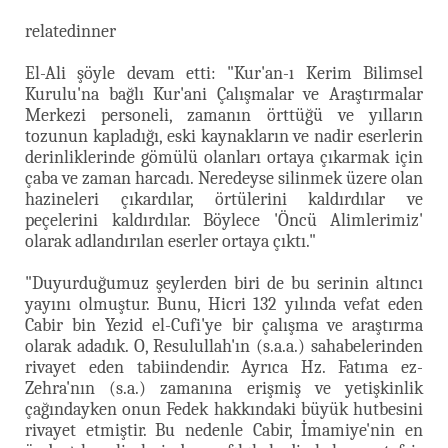
relatedinner
El-Ali şöyle devam etti: "Kur'an-ı Kerim Bilimsel
Kurulu'na bağlı Kur'ani Çalışmalar ve Araştırmalar
Merkezi personeli, zamanın örttüğü ve yılların
tozunun kapladığı, eski kaynakların ve nadir eserlerin
derinliklerinde gömülü olanları ortaya çıkarmak için
çaba ve zaman harcadı. Neredeyse silinmek üzere olan
hazineleri çıkardılar, örtülerini kaldırdılar ve
peçelerini kaldırdılar. Böylece 'Öncü Alimlerimiz'
olarak adlandırılan eserler ortaya çıktı."
"Duyurduğumuz şeylerden biri de bu serinin altıncı
yayını olmuştur. Bunu, Hicri 132 yılında vefat eden
Cabir bin Yezid el-Cufi'ye bir çalışma ve araştırma
olarak adadık. O, Resulullah'ın (s.a.a.) sahabelerinden
rivayet eden tabiindendir. Ayrıca Hz. Fatıma ez-
Zehra'nın (s.a.) zamanına erişmiş ve yetişkinlik
çağındayken onun Fedek hakkındaki büyük hutbesini
rivayet etmiştir. Bu nedenle Cabir, İmamiye'nin en