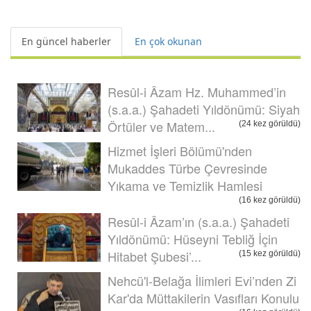
En güncel haberler
En çok okunan
Resûl-i Âzam Hz. Muhammed’in
(s.a.a.) Şahadeti Yıldönümü: Siyah
Örtüler ve Matem...
(24 kez görüldü)
Hizmet İşleri Bölümü'nden
Mukaddes Türbe Çevresinde
Yıkama ve Temizlik Hamlesi
(16 kez görüldü)
Resûl-i Âzam’ın (s.a.a.) Şahadeti
Yıldönümü: Hüseyni Tebliğ İçin
Hitabet Şubesi’...
(15 kez görüldü)
Nehcü'l-Belağa İlimleri Evi’nden Zi
Kar'da Müttakilerin Vasıfları Konulu