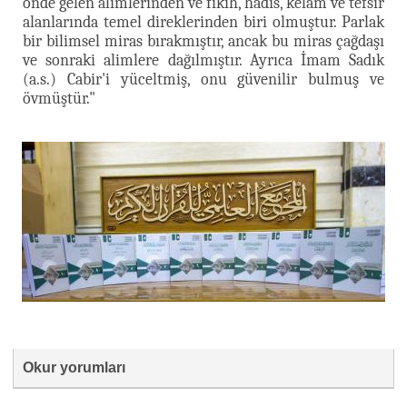
önde gelen alimlerinden ve fıkıh, hadis, kelam ve tefsir
alanlarında temel direklerinden biri olmuştur. Parlak
bir bilimsel miras bırakmıştır, ancak bu miras çağdaşı
ve sonraki alimlere dağılmıştır. Ayrıca İmam Sadık
(a.s.) Cabir'i yüceltmiş, onu güvenilir bulmuş ve
övmüştür."
Okur yorumları