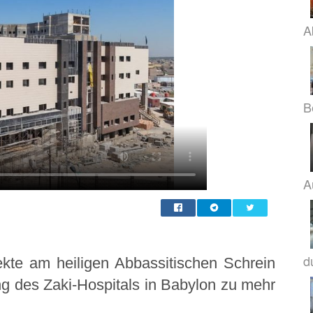
A
B
A
d
ekte am heiligen Abbassitischen Schrein
ng des Zaki-Hospitals in Babylon zu mehr