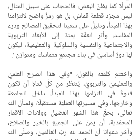
المرأة كما يظنّ البعض، فالحجاب على سبيل المثال،
ليس مجرّد قطعة قماش، بل هو رمزٌ واضح لالتزامنا
بهذا المبدأ، ودليلٌ على سعينا لتحقيق المصالح ودرء
المفاسد، وأثر العفّة يمتدّ إلى الأبعاد التربوية
والاجتماعية والنفسية والسلوكية والتعليمية، ليكون
لها دورٌ أساسيّ في بناء مجتمعٍ متماسك ومتوازن".
واختتم كلمته بالقول، "وفي هذا الصرح العلميّ
والتعليميّ والتربويّ، يُنتَظَر من كلّ فتاةٍ أن تكون
قدوةً في التزامها بهذا المبدأ، داخل الجامعة
وخارجها، وفي مسيرتها العمليّة مستقبلًا، ونسأل الله
تعالى، بحقّ هذا الشهر الفضيل وولادات الأقمار
المحمّدية، أن يمنّ على الجميع بالخير والصلاح،
وآخر دعوانا أن الحمد لله ربّ العالمين، وصلّى الله