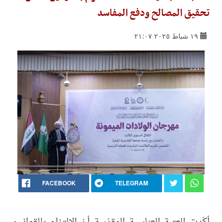
تحقيق المصالح ودفع المفاسد
١٩ شباط ٢٠٢٥ ٢١:٠٧
FACEBOOK
TELEGRAM
أكّدت العتبة العبّاسية المقدّسة أنّ الالتزام بالقوانين