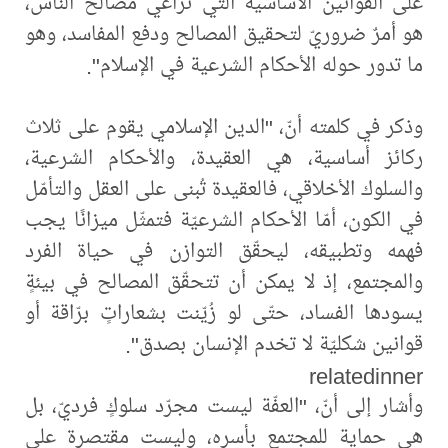
على القوانين الأساسية التي تراعي مصالح الناس،
هو أمرٌ ضروريّ لتحقيق المصالح ودفع المفاسد، وهو
ما تدور حوله الأحكام الشرعية في الإسلام".
وذكر في كلمته أنّ، "الدين الإسلامي يقوم على ثلاث
ركائز أساسية، هي العقيدة، والأحكام الشرعية،
والسلوك الأخلاقي، فالعقيدة تُبنى على العقل والتأمّل
في الكون، أمّا الأحكام الشرعيّة فتمثّل ميزانًا يجب
فهمه وتطبيقه، ليحقّق التوازن في حياة الفرد
والمجتمع، إذ لا يمكن أن تتحقّق المصالح في بيئةٍ
يسودها الفساد، حتّى لو زُيّنت بشعاراتٍ برّاقة أو
قوانين شكليّة لا تخدم الإنسان بصدق".
relatedinner
وأشار إلى أنّ، "العفّة ليست مجرّد سلوكٍ فرديّ، بل
هي حماية للمجتمع بأسره، وليست مقتصرة على