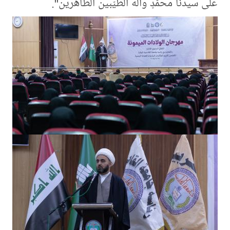
على سيدنا محمّدٍ وآله الطيّبين الطاهرين".