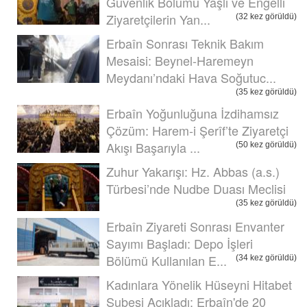
Güvenlik Bölümü Yaşlı ve Engelli
Ziyaretçilerin Yan...
(32 kez görüldü)
Erbaîn Sonrası Teknik Bakım
Mesaisi: Beynel-Haremeyn
Meydanı’ndaki Hava Soğutuc...
(35 kez görüldü)
Erbaîn Yoğunluğuna İzdihamsız
Çözüm: Harem-i Şerîf’te Ziyaretçi
Akışı Başarıyla ...
(50 kez görüldü)
Zuhur Yakarışı: Hz. Abbas (a.s.)
Türbesi’nde Nudbe Duası Meclisi
(35 kez görüldü)
Erbaîn Ziyareti Sonrası Envanter
Sayımı Başladı: Depo İşleri
Bölümü Kullanılan E...
(34 kez görüldü)
Kadınlara Yönelik Hüseyni Hitabet
Şubesi Açıkladı: Erbaîn'de 20