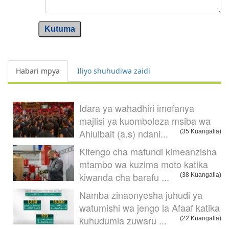
Kutuma
Habari mpya
Iliyo shuhudiwa zaidi
Idara ya wahadhiri imefanya
majlisi ya kuomboleza msiba wa
Ahlulbait (a.s) ndani...
(35 Kuangalia)
Kitengo cha mafundi kimeanzisha
mtambo wa kuzima moto katika
kiwanda cha barafu ...
(38 Kuangalia)
Namba zinaonyesha juhudi ya
watumishi wa jengo la Afaaf katika
kuhudumia zuwaru ...
(22 Kuangalia)