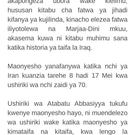
akapongeza ubora wake kielimu,
hususan kitabu cha fatwa ya jihadi
kifanya ya kujilinda, kinacho elezea fatwa
iliyotolewa na Marjaa-Dini mkuu,
akasema kuwa ni kitabu muhimu sana
katika historia ya taifa la Iraq.
Maonyesho yanafanywa katika nchi ya
Iran kuanzia tarehe 8 hadi 17 Mei kwa
ushiriki wa nchi zaidi ya 70.
Ushiriki wa Atabatu Abbasiyya tukufu
kwenye maonyesho hayo, ni muendelezo
wa ushiriki wake katika maonyesho ya
kimataifa na kitaifa, kwa lengo la