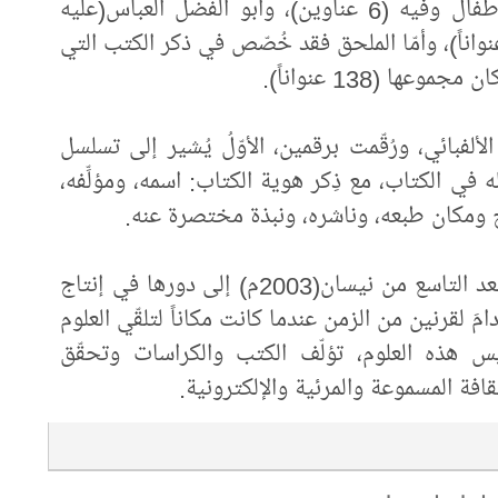
الفضل العباس(عليه السلام) في قصص الأطفال وفيه (6 عناوين)، وأبو الفضل العباس(عليه
لام) في عناوين بعض الكتب وفيه (14 عنواناً)، وأمّا الملحق فقد خُصّص في ذكر الكتب التي
فبائي، ورُقّمت برقمين، الأوّلُ يُشير إلى تسلسل
 في الكتاب، مع ذِكر هوية الكتاب: اسمه، ومؤلِّفه،
 ومكان طبعه، وناشره، ونبذة مختصرة عنه.
يُذكر أنّ العتبة العباسية المقدّسة قد عادت بعد التاسع من نيسان(2003م) إلى دورها في إنتاج
امَ لقرنين من الزمن عندما كانت مكاناً لتلقّي العلوم
يس هذه العلوم، تؤلّف الكتب والكراسات وتحقّق
فة ‏المسموعة والمرئية والإلكترونية.