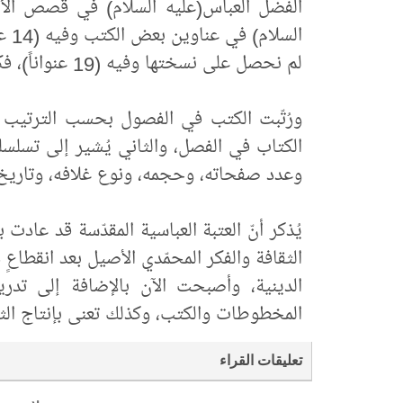
الس
لم نحصل على نسختها وفيه (19 عنواناً)، فكان مجموعها (138 عنواناً).
ورُتّبت الكتب في الفصول بحسب الترتيب الأل
الكتاب في الفصل، والثاني يُشير إلى تسلسله
وعدد صفحاته، وحجمه، ونوع غلافه، وتاريخ
الثقافة والفكر ‏المحمّدي الأصيل بعد انقطاعٍ د
الدينية، ‏وأصبحت الآن بالإضافة إلى تدر
المخطوطات ‏والكتب، وكذلك تعنى بإنتاج الثقا
تعليقات القراء