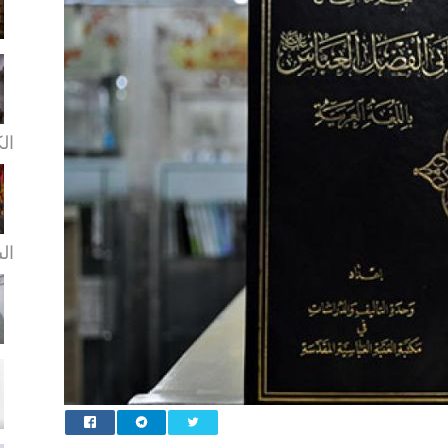
ال
ال