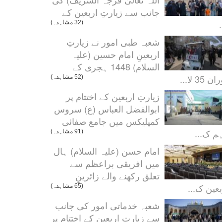
جانب سے زیارتِ اربعین کے
.
(32 مشاہدہ)
شعبہ طبی امور نے زیارتِ
اربعینِ امام حسین (علیہ
السلام) 1448 ہجری کے
ن 35 لا...
(52 مشاہدہ)
زیارتِ اربعین کے اختتام پر
ابوالفضل العباس (ع) سروس
کمپلیکس میں جامع صفائی
م ک...
(91 مشاہدہ)
امام حسن (علیہ السلام) ہال
میں افریقی براعظم سے
تعلق رکھنے والے زائرینِ
بعین ک...
(65 مشاہدہ)
شعبہ خدماتی امور کی جانب
سے زیارتِ اربعین کے اختتام پر