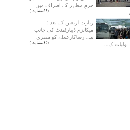
حرمِ مطہر کے اطراف میں
..
(53 مشاہدہ)
زیارتِ اربعین کے بعد :
میکانزم ڈیپارٹمنٹ کی جانب
سے رضاکارعملے کو سفری
ولیات ک...
(39 مشاہدہ)