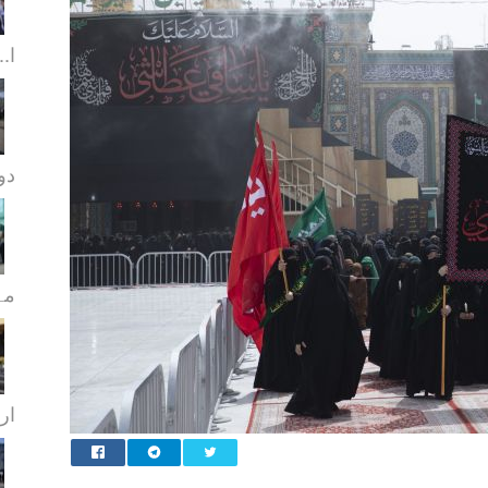
ا..
دورا
مہ
ار