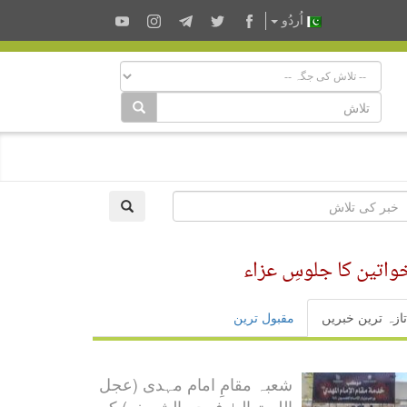
اُردُو
اتین کا جلوسِ عزاء
تازہ ترین خبریں
مقبول ترین
شعبہ مقامِ امام مہدی (عجل
اللہ تعالیٰ فرجہ الشریف) کی