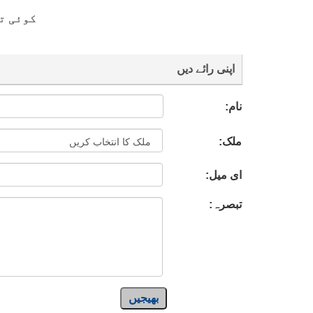
کوئی ت
اپنی رائے دیں
نام:
ملک:
ای میل:
تبصرہ:
بھیجیں