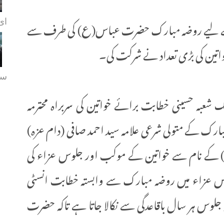
کے لیے روضہ مبارک حضرت عباس(ع) کی طرف سے
ای.
خواتین کی بڑی تعداد نے شرکت کی۔
سہ
ک شعبہ حسینی خطابت برائے خواتین کی سربراہ محترمہ
بارک کے متولی شرعی علامہ سید احمد صافی (دام عزہ)
ں حضرت رقیہ(ع) کے نام سے خواتین کے موکب اور جلوس عزاء کی
س عزاء میں روضہ مبارک سے وابستہ خطابت انسٹی
س ہر سال باقاعدگی سے نکالا جاتا ہے تاکہ حضرت