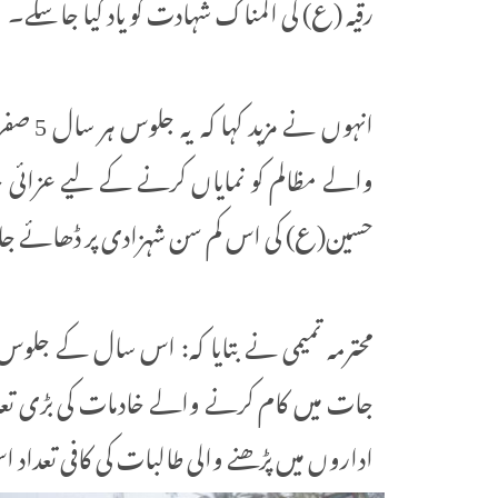
رقیہ (ع) کی المناک شہادت کو یاد کیا جا سکے۔
انہوں ن
والے مظالم کو نمایاں کرنے کے لیے عزائی خا
حسین(ع) کی اس کم سن شہزادی پر ڈھائے جانے
محترمہ تمیمی نے بتایا کہ: اس سال کے ج
جات میں کام کرنے والے خادمات کی بڑی تعدا
اداروں میں پڑھنے والی طالبات کی کافی تعدا