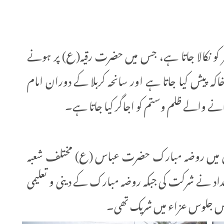
ے مزید کہا کہ یہ جلوس ہر سال 5 صفر کو نکالا جاتا ہے، جس میں حضرت رقیہ(ع) پر ہونے
کہ پیش کیا جاتا ہے اور سانحہ کربلا کے دوران امام
 والے ظلم وستم کو اجاگر کیا جاتا ہے۔
لوس میں روضہ مبارک حضرت عباس (ع) مختلف شعبہ
د نے شرکت کی جبکہ روضہ مبارک کے دینی و تعلیمی
د اس جلوس عزاء میں شریک تھی۔