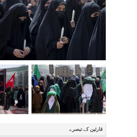
قارئین کے تبصرے