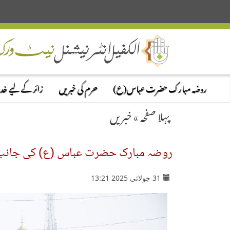
روضہ مبارک حضرت عباس(ع)
حرم کی خبریں
زائر کے لیے خ
پہلا صفحہ
»
خبریں
روضہ مبارک حضرت عباس (ع) کی جانب سے
31 جولائی 2025 13:21