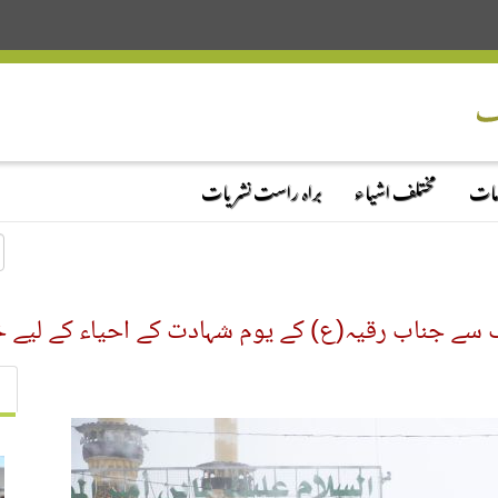
دمات
مختلف اشیاء
براہ راست نشریات
 جناب رقیہ(ع) کے یوم شہادت کے احیاء کے لیے خو