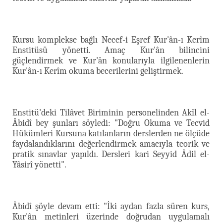
Kursu komplekse bağlı Necef-i Eşref Kur'ân-ı Kerîm
Enstitüsü yönetti. Amaç Kur'ân bilincini
güçlendirmek ve Kur'ân konularıyla ilgilenenlerin
Kur'ân-ı Kerîm okuma becerilerini geliştirmek.
Enstitü'deki Tilâvet Biriminin personelinden Akîl el-
Âbidî bey şunları söyledi: "Doğru Okuma ve Tecvid
Hükümleri Kursuna katılanların derslerden ne ölçüde
faydalandıklarını değerlendirmek amacıyla teorik ve
pratik sınavlar yapıldı. Dersleri kari Seyyid Âdil el-
Yâsirî yönetti".
Âbidî şöyle devam etti: "İki aydan fazla süren kurs,
Kur'ân metinleri üzerinde doğrudan uygulamalı