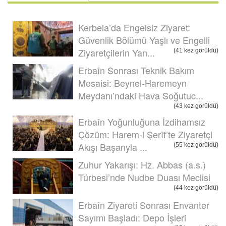
Kerbela’da Engelsiz Ziyaret:
Güvenlik Bölümü Yaşlı ve Engelli
Ziyaretçilerin Yan...
(41 kez görüldü)
Erbaîn Sonrası Teknik Bakım
Mesaisi: Beynel-Haremeyn
Meydanı’ndaki Hava Soğutuc...
(43 kez görüldü)
Erbaîn Yoğunluğuna İzdihamsız
Çözüm: Harem-i Şerîf’te Ziyaretçi
Akışı Başarıyla ...
(55 kez görüldü)
Zuhur Yakarışı: Hz. Abbas (a.s.)
Türbesi’nde Nudbe Duası Meclisi
(44 kez görüldü)
Erbaîn Ziyareti Sonrası Envanter
Sayımı Başladı: Depo İşleri