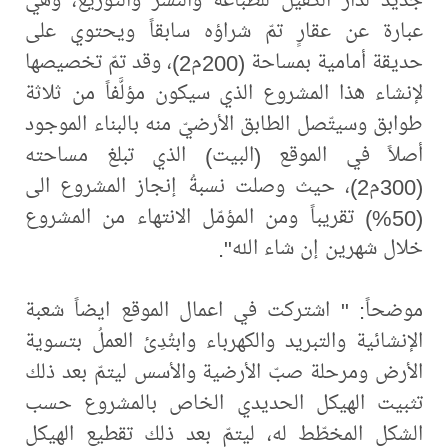
عبارة عن عقارٍ تمّ شراؤه سابقاً ويحتوي على
حديقة أمامية بمساحة (200م2)، وقد تمّ تخصيصها
لإنشاء هذا المشروع الذي سيكون مؤلَّفاً من ثلاثة
طوابق وسيتّصل الطابق الأرضيّ منه بالبناء الموجود
أصلاً في الموقع (البيت) الذي تبلغ مساحته
(300م2)، حيث وصلت نسبةُ إنجاز المشروع الى
(50%) تقريباً ومن المؤمّل الانتهاء من المشروع
خلال شهرين إن شاء الله".
موضحاً: " اشتركت في اعمال الموقع ايضاً شعبة
الإنشائية والتبريد والكهرباء وابتُدِئ العملُ بتسوية
الأرض ومرحلة صبّ الأرضية والأسس ليتمّ بعد ذلك
تثبيت الهيكل الحديدي الخاص بالمشروع حسب
الشكل المخطّط له، ليتمّ بعد ذلك تقطيع الهيكل