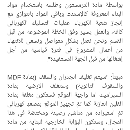
بواسطة مادة الثرمستون وطلسه باستخدام مواد
البناء المعروفة كالإسمنت وباقي المواد بالتوازي مع
إنجاز شعبة الكهرباء عمليات التسليك الكهربائي
كافة، والعمل يسير وفق الخطّة الموضوعة من قبل
القسم ونحن نعمل بشكلٍ متواصل ونسعى للانتهاء
من أعمال المشروع في فترةٍ قياسية من أجل
إشغالها من قبل الجهة المستفيدة".
مبيّناً: "سيتم تغليف الجدران والسقف (بمادة MDF
والسقوف الثانوية) وستغلف الارضية بمادة
السيراميك اما واجهة الموقع فستكون مغلفة بمادة
الفلين العازلة كما تمّ تجهيز الموقع بمصعدٍ كهربائي
تمّ استيراده من مناشئ رصينة ومختصّة في هذا
المجال، وستكون البوّابة الخارجية للبناية من مادة