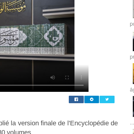
po
p
â
..
lié la version finale de l'Encyclopédie de
80 volumes.