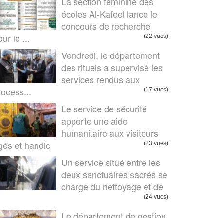
La section féminine des
écoles Al-Kafeel lance le
concours de recherche
ur le ...
(22 vues)
Vendredi, le département
des rituels a supervisé les
services rendus aux
rocess...
(17 vues)
Le service de sécurité
apporte une aide
humanitaire aux visiteurs
gés et handic
(23 vues)
Un service situé entre les
deux sanctuaires sacrés se
charge du nettoyage et de
.
(24 vues)
Le département de gestion