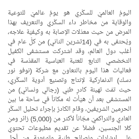
اليومُ العالميّ للسكّري هو يومٌ عالميّ للتوعية
والوقاية من مخاطر داء السكّري والتعريف بهذا
المرض من حيث معدّلات الإصابة به وكيفيّة علاجه،
ويُحتفى به في (14تشرين الثاني) من كلّ عام في
أغلب دول العالم، وقد اشتركت مستشفى الكفيل
التخصّصي التابع للعتبة العبّاسية المقدّسة في
فعاليات هذا اليوم بالتعاون مع شركة (نوفو نور
دسك) الدنماركية لإنتاج وتصنيع أدوية السكّري،
حيث تمّت تهيئة كادرٍ طبّي (رجالي ونسائي) من
المستشفى بعد أن هيّأت له مكاناً في ساحة ما بين
الحرمين الشريفين، وقام الكادرُ بإجراء تحليل السكّر
العادي والتراكميّ مجّاناً لأكثر من (5,000) زائر ومن
كلا الجنسين، فضلاً عن تقديم مطبوعات تحتوي
على إرشادات ونصائح طبّية وتوعوية من أجل