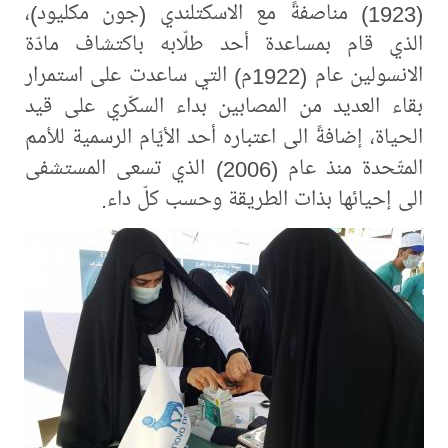
(1923) مناصفةً مع الاسكتلندي (جون مكليود)،
الذي قام بمساعدة أحد طلّابه باكتشاف مادّة
الانسولين عام (1922م) التي ساعدت على استمرار
بقاء العديد من المصابين بداء السكّري على قيد
الحياة، إضافةً الى اعتباره أحد الأيّام الرسمية للأمم
المتّحدة منذ عام (2006) الذي تسعى المستشفى
الى إحيائها بذات الطريقة وحسب كلّ داء.