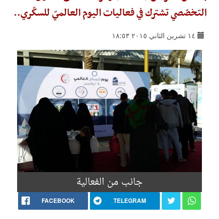
التخصّصي تشترك في فعاليات اليوم العالميّ للسكّري..
١٤ تشرين الثاني ٢٠١٥ ١٨:٥٣
جانب من الفعالية
FACEBOOK
TELEGRAM