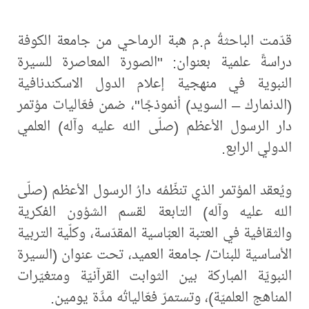
قدّمت الباحثةُ م.م هبة الرماحي من جامعة الكوفة
دراسةً علمية بعنوان: "الصورة المعاصرة للسيرة
النبوية في منهجية إعلام الدول الاسكندنافية
(الدنمارك – السويد) أنموذجًا"، ضمن فعّاليات مؤتمر
دار الرسول الأعظم (صلّى الله عليه وآله) العلمي
الدولي الرابع.
ويُعقد المؤتمر الذي تنظّمُه دارُ الرسول الأعظم (صلّى
الله عليه وآله) التابعة لقسم الشؤون الفكرية
والثقافية في العتبة العبّاسية المقدّسة، وكلّية التربية
الأساسية للبنات/ جامعة العميد، تحت عنوان (السيرة
النبويّة المباركة بين الثوابت القرآنيّة ومتغيّرات
المناهج العلميّة)، وتستمرّ فعّالياتُه مدَّة يومين.