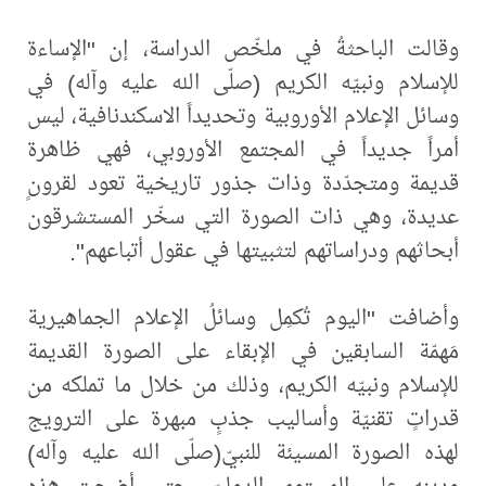
وقالت الباحثةُ في ملخّص الدراسة، إن "الإساءة
للإسلام ونبيّه الكريم (صلّى الله عليه وآله) في
وسائل الإعلام الأوروبية وتحديداً الاسكندنافية، ليس
أمراً جديداً في المجتمع الأوروبي، فهي ظاهرة
قديمة ومتجدّدة وذات جذور تاريخية تعود لقرونٍ
عديدة، وهي ذات الصورة التي سخّر المستشرقون
أبحاثهم ودراساتهم لتثبيتها في عقول أتباعهم".
وأضافت "اليوم تُكمِل وسائلُ الإعلام الجماهيرية
مَهمّة السابقين في الإبقاء على الصورة القديمة
للإسلام ونبيّه الكريم، وذلك من خلال ما تملكه من
قدراتٍ تقنيّة وأساليب جذبٍ مبهرة على الترويج
لهذه الصورة المسيئة للنبيّ(صلّى الله عليه وآله)
ودينه على المستوى الدوليّ، حتى أضحت هذه